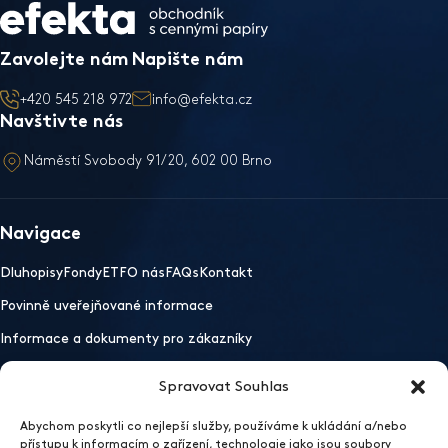
Zavolejte nám
Napište nám
+420 545 218 972
info@efekta.cz
Navštivte nás
Náměstí Svobody 91/20, 602 00 Brno
Navigace
Dluhopisy
Fondy
ETF
O nás
FAQs
Kontakt
Povinně uveřejňované informace
Informace a dokumenty pro zákazníky
Spravovat Souhlas
Důležité odkazy
Abychom poskytli co nejlepší služby, používáme k ukládání a/nebo
Mobilní aplikace
Ochrana osobních údajů
Whistleblowing
přístupu k informacím o zařízení, technologie jako jsou soubory