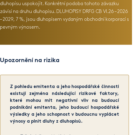
dluhopisu uspokojit. Konkrétní podoba tohoto závazku
závisí na druhu dluhopisu. DLUHOPISY DRFG CB VI.26 – 2026
– 2029, 7 %, jsou dluhopisem vydaným obchodní korporací s
pevným výnosem.
Upozornění na rizika
Z pohledu emitenta a jeho hospodářské činnosti
existují zejména následující rizikové faktory,
které mohou mít negativní vliv na budoucí
podnikání emitenta, jeho budoucí hospodářské
výsledky a jeho schopnost v budoucnu vyplácet
výnosy a plnit dluhy z dluhopisů.