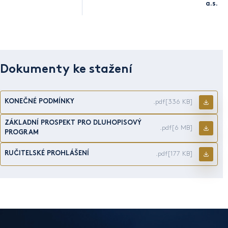
a.s.
Dokumenty ke stažení
KONEČNÉ PODMÍNKY
.pdf
[336 KB]
ZÁKLADNÍ PROSPEKT PRO DLUHOPISOVÝ
.pdf
[6 MB]
PROGRAM
RUČITELSKÉ PROHLÁŠENÍ
.pdf
[177 KB]