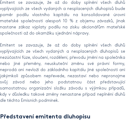
Emitent se zavazuje, že až do doby splnění všech dluhů
vyplývajících ze všech vydaných a nesplacených dluhopisů bude
poměr podílu vlastního kapitálu na konsolidované úrovni
mateřské společnosti alespoň 10 % z objemu závazků, jinak
nastane zákaz výplaty podílu na zisku akcionářům mateřské
společnosti až do okamžiku sjednání nápravy.
Emitent se zavazuje, že až do doby splnění všech dluhů
vyplývajících ze všech vydaných a nesplacených dluhopisů se
nezúčastní fúze, sloučení, rozdělení, převodu jmění na společníka
nebo jiné přeměny, neuskuteční změnu své právní formy,
neprodá ani nevloží do základního kapitálu jiné společnosti ani
jakýmkoli způsobem nepřevede, nezastaví nebo nepronajme
svůj závod nebo jeho podstatnou část představující
samostatnou organizační složku závodu s výjimkou případů,
kdy v důsledku takové změny nenastane případ neplnění dluhů
dle těchto Emisních podmínek.
Představení emitenta dluhopisu