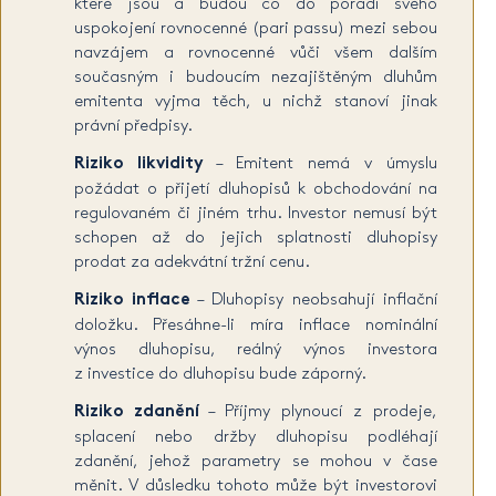
které jsou a budou co do pořadí svého
uspokojení rovnocenné (pari passu) mezi sebou
navzájem a rovnocenné vůči všem dalším
současným i budoucím nezajištěným dluhům
emitenta vyjma těch, u nichž stanoví jinak
právní předpisy.
Riziko likvidity
– Emitent nemá v úmyslu
požádat o přijetí dluhopisů k obchodování na
regulovaném či jiném trhu. Investor nemusí být
schopen až do jejich splatnosti dluhopisy
prodat za adekvátní tržní cenu.
Riziko inflace
– Dluhopisy neobsahují inflační
doložku. Přesáhne-li míra inflace nominální
výnos dluhopisu, reálný výnos investora
z investice do dluhopisu bude záporný.
Riziko zdanění
– Příjmy plynoucí z prodeje,
splacení nebo držby dluhopisu podléhají
zdanění, jehož parametry se mohou v čase
měnit. V důsledku tohoto může být investorovi