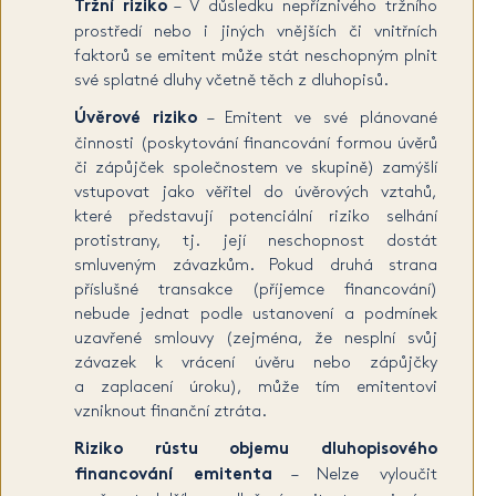
Tržní riziko
– V důsledku nepříznivého tržního
prostředí nebo i jiných vnějších či vnitřních
faktorů se emitent může stát neschopným plnit
své splatné dluhy včetně těch z dluhopisů.
Úvěrové riziko
– Emitent ve své plánované
činnosti (poskytování financování formou úvěrů
či zápůjček společnostem ve skupině) zamýšlí
vstupovat jako věřitel do úvěrových vztahů,
které představují potenciální riziko selhání
protistrany, tj. její neschopnost dostát
smluveným závazkům. Pokud druhá strana
příslušné transakce (příjemce financování)
nebude jednat podle ustanovení a podmínek
uzavřené smlouvy (zejména, že nesplní svůj
závazek k vrácení úvěru nebo zápůjčky
a zaplacení úroku), může tím emitentovi
vzniknout finanční ztráta.
Riziko růstu objemu dluhopisového
financování emitenta
– Nelze vyloučit