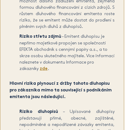
možnost dalšího zadlužení emitenta, zejména
formou dluhového financování z cizích zdrojů. S
růstem dluhového financování emitenta roste
riziko, že se emitent může dostat do prodlení s
plněním svých dluhů z dluhopisů.
Riziko střetu zájmů
– Emitent dluhopisu je
nepřímo majetkově propojen se společností
EFEKTA obchodník s cennými papíry a.s., a to
skrze osobu skutečného majitele. Více informací
naleznete v dokumentu Informace pro
zákazníky
zde
.
Hlavní rizika plynoucí z držby tohoto dluhopisu
pro zákazníka mimo ta související s podnikáním
emitenta jsou následující.
Riziko dluhopisů
– Upisované dluhopisy
představují přímé, obecné, zajištěné,
nepodmíněné a nepodřízené závazky emitenta,