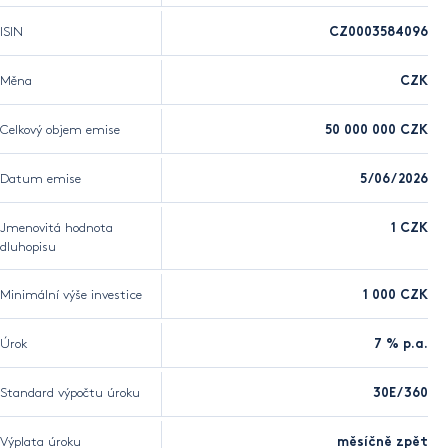
ISIN
CZ0003584096
Měna
CZK
Celkový objem emise
50 000 000 CZK
Datum emise
5/06/2026
Jmenovitá hodnota
1 CZK
dluhopisu
Minimální výše investice
1 000 CZK
Úrok
7 % p.a.
Standard výpočtu úroku
30E/360
Výplata úroku
měsíčně zpět