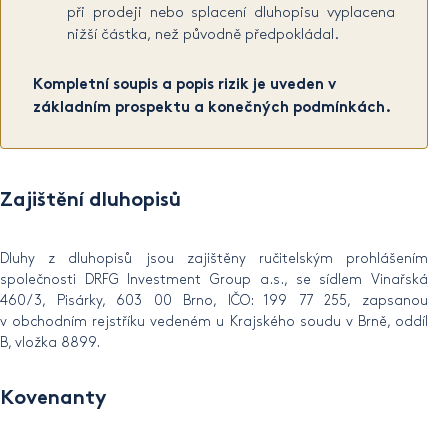
při prodeji nebo splacení dluhopisu vyplacena
nižší částka, než původně předpokládal.
Kompletní soupis a popis rizik je uveden v
základním prospektu a konečných podmínkách.
Zajištění
dluhopisů
Dluhy z dluhopisů jsou zajištěny ručitelským prohlášením
společnosti DRFG Investment Group a.s., se sídlem Vinařská
460/3, Pisárky, 603 00 Brno, IČO: 199 77 255, zapsanou
v obchodním rejstříku vedeném u Krajského soudu v Brně, oddíl
B, vložka 8899.
Kovenanty