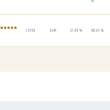
%
1,5192
EUR
21.39 %
38.01 %