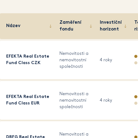
Zaměření
Investiční
T
Název
fondu
horizont
r
Nemovitosti a
EFEKTA Real Estate
nemovitostní
4 roky
Fund Class CZK
společnosti
Nemovitosti a
EFEKTA Real Estate
nemovitostní
4 roky
Fund Class EUR
společnosti
Nemovitosti a
DRFG Real Estate