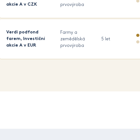
akcie A v CZK
prvovýroba
Verdi podfond
Farmy a
farem, Investiční
zemědělská
5 let
akcie A v EUR
prvovýroba