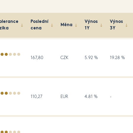
olerance
Poslední
Výnos
Výnos
Měna
izika
cena
1Y
3Y
167,80
CZK
5.92 %
19.28 %
110,27
EUR
4.81 %
-