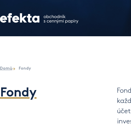
Domů
Fondy
Fondy
Fond
každ
úče
inve