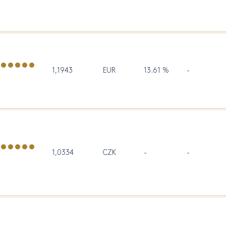
1,1943
EUR
13.61 %
-
1,0334
CZK
-
-