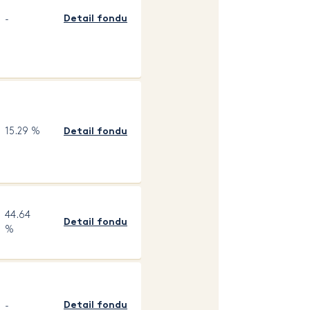
-
Detail fondu
15.29 %
Detail fondu
44.64
Detail fondu
%
-
Detail fondu