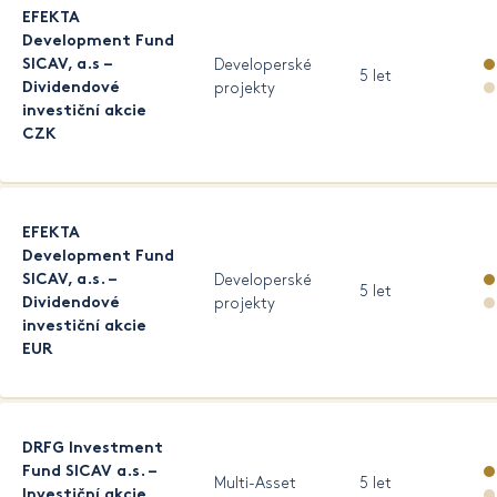
EFEKTA
Development Fund
SICAV, a.s –
Developerské
5 let
Dividendové
projekty
investiční akcie
CZK
EFEKTA
Development Fund
SICAV, a.s. –
Developerské
5 let
Dividendové
projekty
investiční akcie
EUR
DRFG Investment
Fund SICAV a.s. –
Multi-Asset
5 let
Investiční akcie