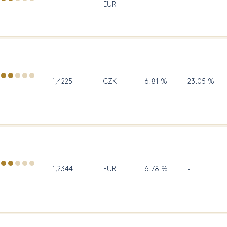
-
EUR
-
-
1,4225
CZK
6.81 %
23.05 %
1,2344
EUR
6.78 %
-