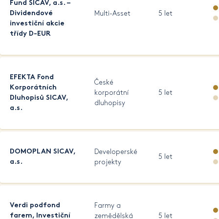
Fund SICAV, a.s. –
Dividendové
Multi-Asset
5 let
investiční akcie
třídy D-EUR
EFEKTA Fond
České
Korporátních
korporátní
5 let
Dluhopisů SICAV,
dluhopisy
a.s.
DOMOPLAN SICAV,
Developerské
5 let
a.s.
projekty
Verdi podfond
Farmy a
farem, Investiční
zemědělská
5 let