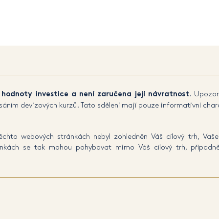
í hodnoty investice a není zaručena její návratnost
. Upozor
áním devizových kurzů. Tato sdělení mají pouze informativní chara
hto webových stránkách nebyl zohledněn Váš cílový trh, Vaše 
tránkách se tak mohou pohybovat mimo Váš cílový trh, případ