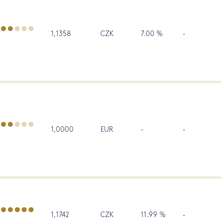
1,1358
CZK
7.00 %
-
1,0000
EUR
-
-
1,1742
CZK
11.99 %
-