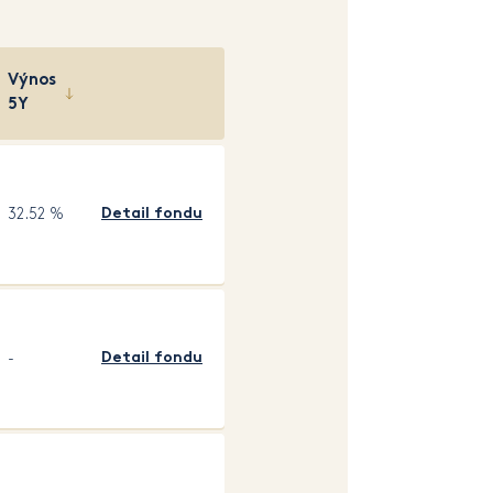
Výnos
5Y
32.52 %
Detail fondu
-
Detail fondu