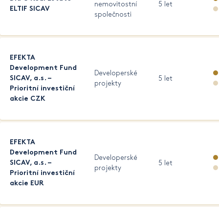
nemovitostní
5 let
ELTIF SICAV
společnosti
EFEKTA
Development Fund
Developerské
SICAV, a.s. –
5 let
projekty
Prioritní investiční
akcie CZK
EFEKTA
Development Fund
Developerské
SICAV, a.s. –
5 let
projekty
Prioritní investiční
akcie EUR