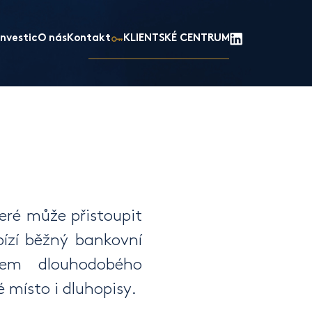
nvestic
O nás
Kontakt
KLIENTSKÉ CENTRUM
eré může přistoupit
bízí běžný bankovní
em dlouhodobého
 místo i dluhopisy.