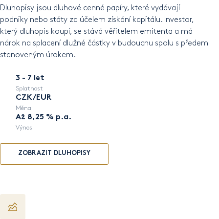
Dluhopisy jsou dluhové cenné papíry, které vydávají
podniky nebo státy za účelem získání kapitálu. Investor,
který dluhopis koupí, se stává věřitelem emitenta a má
nárok na splacení dlužné částky v budoucnu spolu s předem
stanoveným úrokem.
3 - 7 let
Splatnost
CZK/EUR
Měna
Až 8,25 % p.a.
Výnos
ZOBRAZIT DLUHOPISY