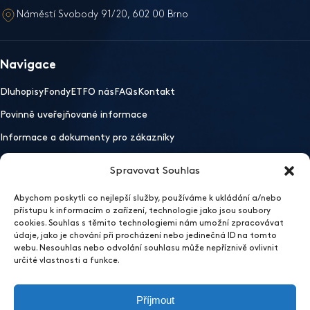
Náměstí Svobody 91/20, 602 00 Brno
Navigace
Dluhopisy
Fondy
ETF
O nás
FAQs
Kontakt
Povinně uveřejňované informace
Informace a dokumenty pro zákazníky
Spravovat Souhlas
Důležité odkazy
Abychom poskytli co nejlepší služby, používáme k ukládání a/nebo
Mobilní aplikace
Ochrana osobních údajů
Whistleblowing
přístupu k informacím o zařízení, technologie jako jsou soubory
cookies. Souhlas s těmito technologiemi nám umožní zpracovávat
Otevřít nastavení preferencí cookies
údaje, jako je chování při procházení nebo jedinečná ID na tomto
2026 EFEKTA obchodník s cennými papíry
webu. Nesouhlas nebo odvolání souhlasu může nepříznivě ovlivnit
Sídlo
určité vlastnosti a funkce.
EFEKTA obchodník s cennými papíry a.s.
Příjmout
Vinařská 460/3, 603 00 Brno, Pisárky