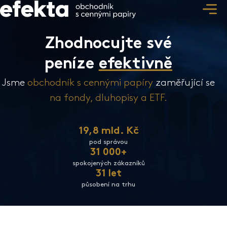
Zhodnocujte své
peníze
efektivně
Jsme
obchodník s cennými papíry
zaměřující se
na fondy, dluhopisy a ETF.
19,8 mld. Kč
pod správou
31 000+
spokojených zákazníků
31 let
působení na trhu