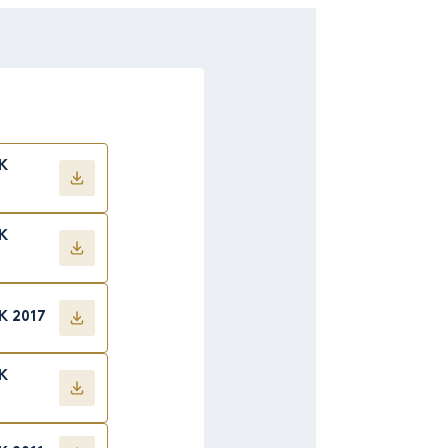
K
K
K 2017
K