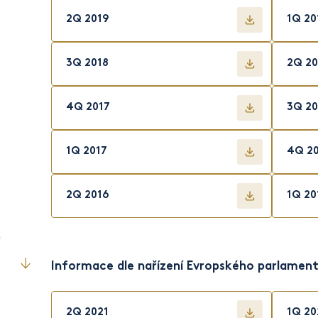
2Q 2019
1Q 20
3Q 2018
2Q 20
4Q 2017
3Q 20
1Q 2017
4Q 2
2Q 2016
1Q 20
Informace dle nařízení Evropského parlamen
2Q 2021
1Q 20