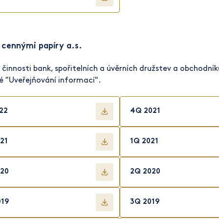
 cennými papíry a.s.
 činnosti bank, spořitelních a úvěrních družstev a obchodní
té "Uveřejňování informací".
22
4Q 2021
21
1Q 2021
20
2Q 2020
019
3Q 2019