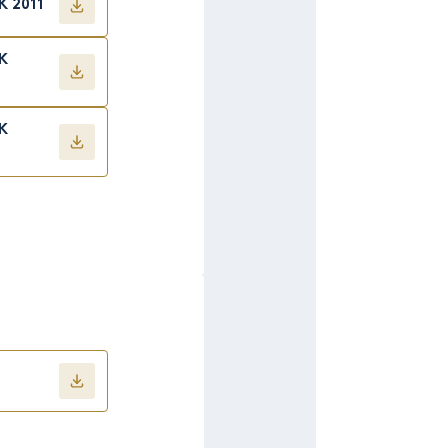
K 2011
K
K