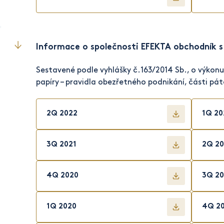
Informace o společnosti EFEKTA obchodník s
Sestavené podle vyhlášky č.163/2014 Sb., o výkonu
papíry – pravidla obezřetného podnikání, části pá
2Q 2022
1Q 20
3Q 2021
2Q 20
4Q 2020
3Q 20
1Q 2020
4Q 2