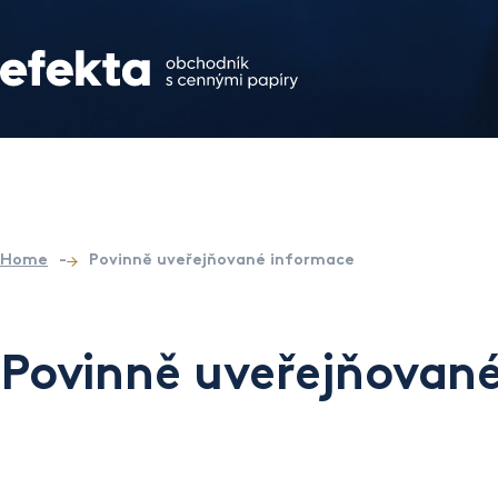
Home
-
Povinně uveřejňované informace
Povinně uveřejňovan