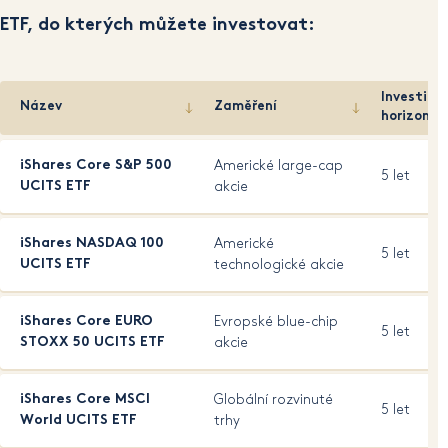
ETF, do kterých můžete investovat:
Investiční
Název
Zaměření
horizont
iShares Core S&P 500
Americké large-cap
5 let
UCITS ETF
akcie
iShares NASDAQ 100
Americké
5 let
UCITS ETF
technologické akcie
iShares Core EURO
Evropské blue-chip
5 let
STOXX 50 UCITS ETF
akcie
iShares Core MSCI
Globální rozvinuté
5 let
World UCITS ETF
trhy