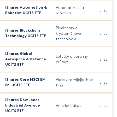
iShares Automation &
Automatizace a
5 let
Robotics UCITS ETF
robotika
Blockchain a
iShares Blockchain
kryptoměnové
5 let
Technology UCITS ETF
technologie
iShares Global
Letecký a obranný
Aerospace & Defence
5 let
průmysl
UCITS ETF
iShares Core MSCI EM
Akcie z rozvíjejících se
5 let
IMI UCITS ETF
trhů
iShares Dow Jones
Industrial Average
Americké akcie
5 let
UCITS ETF