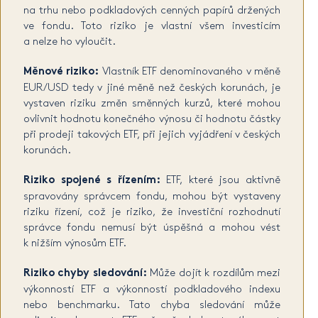
na trhu nebo podkladových cenných papírů držených
ve fondu. Toto riziko je vlastní všem investicím
a nelze ho vyloučit.
Měnové riziko:
Vlastník ETF denominovaného v měně
EUR/USD tedy v jiné měně než českých korunách, je
vystaven riziku změn směnných kurzů, které mohou
ovlivnit hodnotu konečného výnosu či hodnotu částky
při prodeji takových ETF, při jejich vyjádření v českých
korunách.
Riziko spojené s řízením:
ETF, které jsou aktivně
spravovány správcem fondu, mohou být vystaveny
riziku řízení, což je riziko, že investiční rozhodnutí
správce fondu nemusí být úspěšná a mohou vést
k nižším výnosům ETF.
Riziko chyby sledování:
Může dojít k rozdílům mezi
výkonností ETF a výkonností podkladového indexu
nebo benchmarku. Tato chyba sledování může