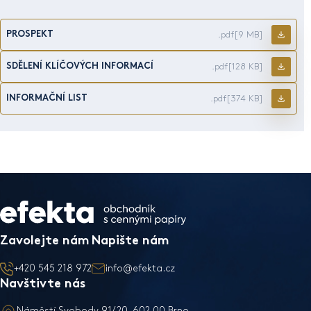
PROSPEKT
.pdf
[9 MB]
SDĚLENÍ KLÍČOVÝCH INFORMACÍ
.pdf
[128 KB]
INFORMAČNÍ LIST
.pdf
[374 KB]
Zavolejte nám
Napište nám
+420 545 218 972
info@efekta.cz
Navštivte nás
Náměstí Svobody 91/20, 602 00 Brno