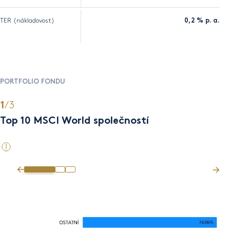
TER (nákladovost)
0,2 % p. a.
PORTFOLIO FONDU
/3
1
2
Top 10 MSCI World společností
Se