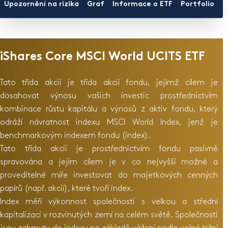
Upozornění na rizika
Graf
Informace o ETF
Portfolio
D
iShares Core MSCI World UCITS ETF
Tato třída akcií je třída akcií fondu, jejímž cílem je
dosahovat výnosu vašich investic prostřednictvím
kombinace růstu kapitálu a výnosů z aktiv fondu, který
odráží návratnost indexu MSCI World Index, jenž je
benchmarkovým indexem fondu (index).
Tato třída akcií je prostřednictvím fondu pasivně
spravována a jejím cílem je v co nejvyšší možné a
proveditelné míře investovat do majetkových cenných
papírů (např. akcií), které tvoří index.
Index měří výkonnost společností s velkou a střední
kapitalizací v rozvinutých zemí na celém světě. Společnosti