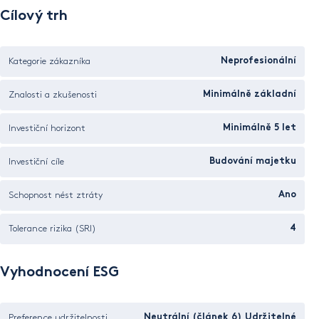
Cílový trh
Kategorie zákazníka
Neprofesionální
Znalosti a zkušenosti
Minimálně základní
Investiční horizont
Minimálně 5 let
Investiční cíle
Budování majetku
Schopnost nést ztráty
Ano
Tolerance rizika (SRI)
4
Vyhodnocení ESG
Preference udržitelnosti
Neutrální (článek 6) Udržitelné