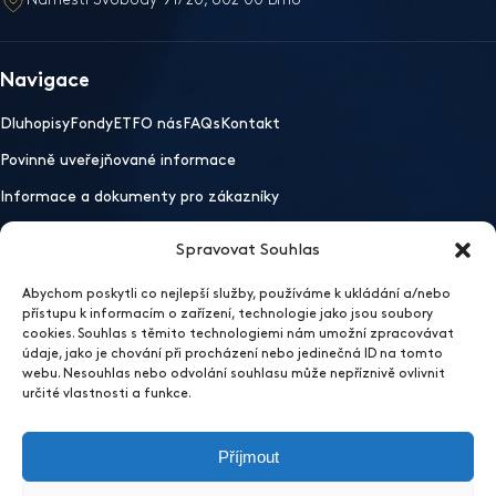
Navigace
Dluhopisy
Fondy
ETF
O nás
FAQs
Kontakt
Povinně uveřejňované informace
Informace a dokumenty pro zákazníky
Spravovat Souhlas
Důležité odkazy
Abychom poskytli co nejlepší služby, používáme k ukládání a/nebo
Mobilní aplikace
Ochrana osobních údajů
Whistleblowing
přístupu k informacím o zařízení, technologie jako jsou soubory
Otevřít nastavení preferencí cookies
cookies. Souhlas s těmito technologiemi nám umožní zpracovávat
údaje, jako je chování při procházení nebo jedinečná ID na tomto
2026 EFEKTA obchodník s cennými papíry
webu. Nesouhlas nebo odvolání souhlasu může nepříznivě ovlivnit
Sídlo
určité vlastnosti a funkce.
EFEKTA obchodník s cennými papíry a.s.
Příjmout
Vinařská 460/3, 603 00 Brno, Pisárky
IČ: 60717068