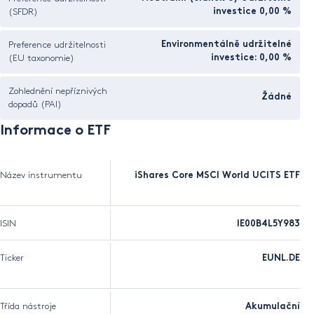
(SFDR)
investice 0,00 %
Preference udržitelnosti
Environmentálně udržitelné
(EU taxonomie)
investice: 0,00 %
Zohlednění nepříznivých
Žádné
dopadů (PAI)
Informace o ETF
Název instrumentu
iShares Core MSCI World UCITS ETF
ISIN
IE00B4L5Y983
Ticker
EUNL.DE
Třída nástroje
Akumulační