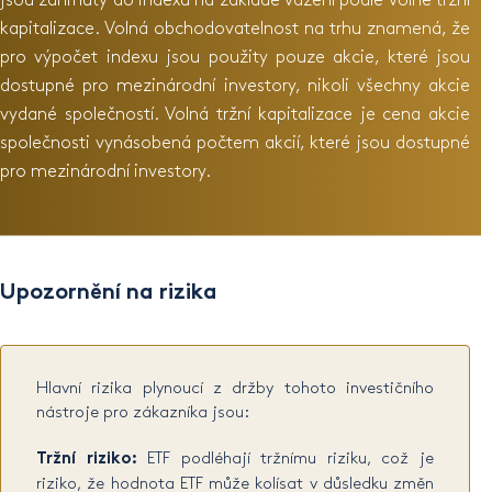
jsou zahrnuty do indexu na základě vážení podle volné tržní
kapitalizace. Volná obchodovatelnost na trhu znamená, že
pro výpočet indexu jsou použity pouze akcie, které jsou
dostupné pro mezinárodní investory, nikoli všechny akcie
vydané společností. Volná tržní kapitalizace je cena akcie
společnosti vynásobená počtem akcií, které jsou dostupné
pro mezinárodní investory.
Upozornění na rizika
Hlavní rizika plynoucí z držby tohoto investičního
nástroje pro zákazníka jsou:
Tržní riziko:
ETF podléhají tržnímu riziku, což je
riziko, že hodnota ETF může kolísat v důsledku změn