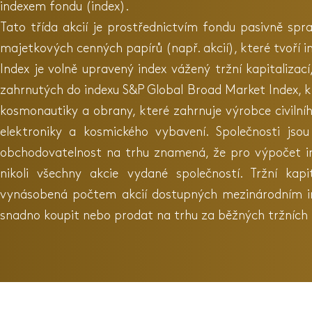
indexem fondu (index).
Tato třída akcií je prostřednictvím fondu pasivně spr
majetkových cenných papírů (např. akcií), které tvoří i
Index je volně upravený index vážený tržní kapitalizac
zahrnutých do indexu S&P Global Broad Market Index, kt
kosmonautiky a obrany, které zahrnuje výrobce civiln
elektroniky a kosmického vybavení. Společnosti jsou
obchodovatelnost na trhu znamená, že pro výpočet ind
nikoli všechny akcie vydané společností. Tržní kap
vynásobená počtem akcií dostupných mezinárodním inv
snadno koupit nebo prodat na trhu za běžných tržních