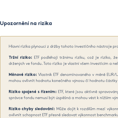
Upozornění na rizika
Hlavní rizika plynoucí z držby tohoto investičního nástroje pr
Tržní riziko:
ETF podléhají tržnímu riziku, což je riziko,
držených ve fondu. Toto riziko je vlastní všem investicím a nel
Měnové riziko:
Vlastník ETF denominovaného v měně EUR/USD
mohou ovlivnit hodnotu konečného výnosu či hodnotu částky př
Riziko spojené s řízením:
ETF, které jsou aktivně spravovány
správce fondu nemusí být úspěšná a mohou vést k nižším vý
Riziko chyby sledování:
Může dojít k rozdílům mezi výkon
ovlivnit schopnost ETF přesně sledovat výkonnost benchmark