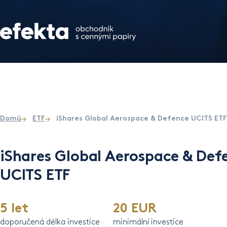
Domů
ETF
iShares Global Aerospace & Defence UCITS ETF
iShares Global Aerospace & Def
UCITS ETF
5 let
20 EUR
doporučená délka investice
minimální investice