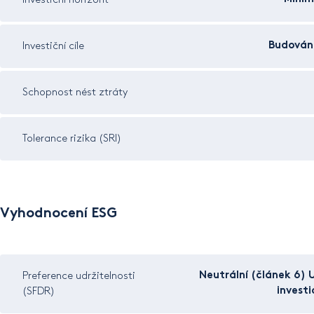
Investiční horizont
Budován
Investiční cíle
Schopnost nést ztráty
Tolerance rizika (SRI)
Vyhodnocení ESG
Neutrální (článek 6) 
Preference udržitelnosti
invest
(SFDR)