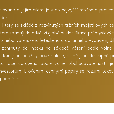
avována a jejím cílem je v co nejvyšší možné a proved
ndex.
í, který se skládá z rozvinutých tržních majetkových c
eré spadají do odvětví globální klasifikace průmyslovýc
ího nebo vojenského leteckého a obranného vybavení, d
 zahrnuty do indexu na základě vážení podle volné t
exu jsou použity pouze akcie, které jsou dostupné pr
italizace upravená podle volné obchodovatelnosti je
estorům. Likvidními cennými papíry se rozumí takové
 podmínek.