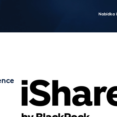
Nabídka i
ence