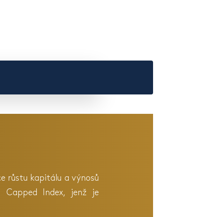
ce růstu kapitálu a výnosů
 Capped Index, jenž je