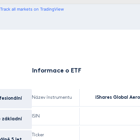
Track all markets on TradingView
Informace o ETF
Název instrumentu
iShares Global Aer
esionální
ISIN
 základní
Ticker
álně 5 let