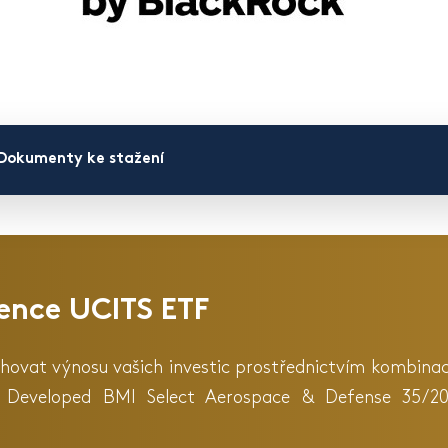
Dokumenty ke stažení
ence UCITS ETF
dosahovat výnosu vašich investic prostřednictvím kombina
P Developed BMI Select Aerospace & Defense 35/20