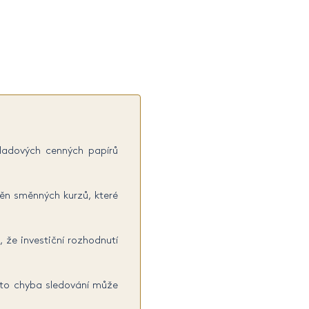
kladových cenných papírů
ěn směnných kurzů, které
, že investiční rozhodnutí
ato chyba sledování může