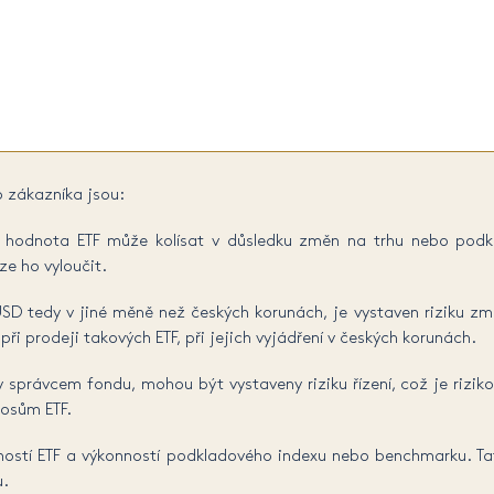
o zákazníka jsou:
 že hodnota ETF může kolísat v důsledku změn na trhu nebo pod
ze ho vyloučit.
 tedy v jiné měně než českých korunách, je vystaven riziku zm
i prodeji takových ETF, při jejich vyjádření v českých korunách.
 správcem fondu, mohou být vystaveny riziku řízení, což je riziko
nosům ETF.
ností ETF a výkonností podkladového indexu nebo benchmarku. T
u.