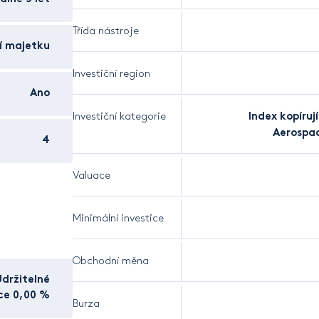
Třída nástroje
í majetku
Investiční region
Ano
Investiční kategorie
Index kopíruj
Aerospa
4
Valuace
Minimální investice
Obchodní měna
Udržitelné
ice 0,00 %
Burza