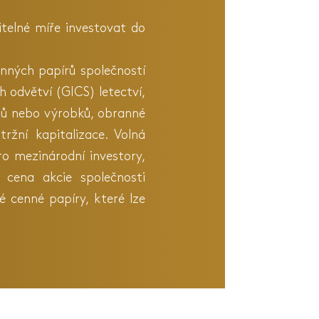
itelné míře investovat do
enných papírů společností
h odvětví (GICS) letectví,
ílů nebo výrobků, obranné
ržní kapitalizace. Volná
o mezinárodní investory,
 cena akcie společnosti
 cenné papíry, které lze