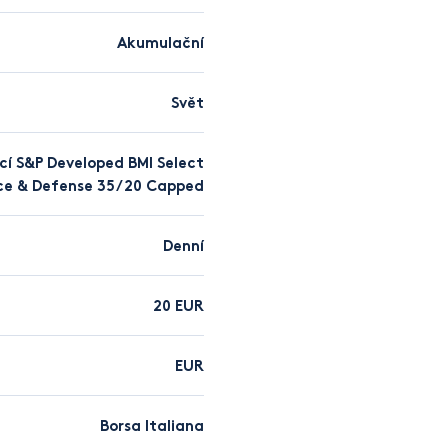
Akumulační
Svět
ící S&P Developed BMI Select
ce & Defense 35/20 Capped
Denní
20 EUR
EUR
Borsa Italiana