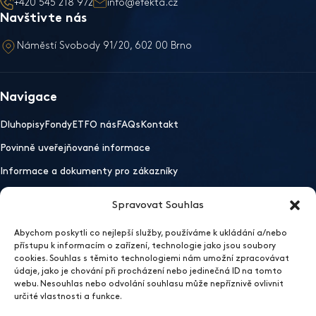
+420 545 218 972
info@efekta.cz
Navštivte nás
Náměstí Svobody 91/20, 602 00 Brno
Navigace
Dluhopisy
Fondy
ETF
O nás
FAQs
Kontakt
Povinně uveřejňované informace
Informace a dokumenty pro zákazníky
Spravovat Souhlas
Důležité odkazy
Abychom poskytli co nejlepší služby, používáme k ukládání a/nebo
Mobilní aplikace
Ochrana osobních údajů
Whistleblowing
přístupu k informacím o zařízení, technologie jako jsou soubory
Otevřít nastavení preferencí cookies
cookies. Souhlas s těmito technologiemi nám umožní zpracovávat
údaje, jako je chování při procházení nebo jedinečná ID na tomto
2026 EFEKTA obchodník s cennými papíry
webu. Nesouhlas nebo odvolání souhlasu může nepříznivě ovlivnit
Sídlo
určité vlastnosti a funkce.