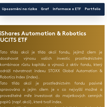
Upozornění na rizika
Graf
Informace o ETF
Portfolio
D
iShares Automation & Robotics
UCITS ETF
Tato třída akcií je třída akcií fondu, jejímž cílem je
dosahovat výnosu vašich investic prostřednictvím
kombinace růstu kapitálu a výnosů z aktiv fondu, který
odráží návratnost indexu STOXX Global Automation &
Robotics Index (index).
Tato třída akcií je prostřednictvím fondu pasivně
spravována a jejím cílem je v co nejvyšší možné a
proveditelné míře investovat do majetkových cenných
papírů (např. akcií), které tvoří index.