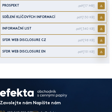
PROSPEKT
.pdf
[17 MB]
SDĚLENÍ KLÍČOVÝCH INFORMACÍ
.pdf
[130 KB]
INFORMAČNÍ LIST
.pdf
[340 KB]
SFDR WEB DISCLOSURE CZ
.pdf
[98 KB]
SFDR WEB DISCLOSURE EN
.pdf
[151 KB]
Zavolejte nám
Napište nám