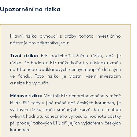
Upozornění na rizika
Hlavní rizika plynoucí z držby tohoto investičního
nástroje pro zákazníka jsou:
Tržní riziko:
ETF podléhají tržnímu riziku, což je
riziko, že hodnota ETF může kolísat v důsledku změn
na trhu nebo podkladových cenných papírů držených
ve fondu. Toto riziko je vlastní všem investicím
a nelze ho vyloučit.
Měnové riziko:
Vlastník ETF denominovaného v měně
EUR/USD tedy v jiné měně než českých korunách, je
vystaven riziku změn směnných kurzů, které mohou
ovlivnit hodnotu konečného výnosu či hodnotu částky
při prodeji takových ETF, při jejich vyjádření v českých
korunách.