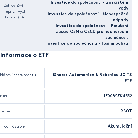
Investice do společností - Znečištění
Zohlednění
vody
nepříznivých
Investice do společností - Nebezpečné
dopadů (PAI)
odpady
Investice do společností - Porušení
zásad OSN a OECD pro nadnárodní
společnost
Investice do společností - Fosilní paliva
Informace o ETF
Název instrumentu
iShares Automation & Robotics UCITS
ETF
ISIN
IE00BYZK4552
Ticker
RBOT
Třída nástroje
Akumulační