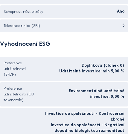
Schopnost nést ztráty
Ano
Tolerance rizika (SRI)
5
Vyhodnocení ESG
Preference
Doplňková (článek 8)
udržitelnosti
Udržitelné investice: min 5,00 %
(SFDR)
Preference
Environmentálně udržitelné
udržitelnosti (EU
investice: 0,00 %
taxonomie)
Investice do společností - Kontroverzní
zbraně
Investice do společností - Negativní
dopad na biologickou rozmanitost