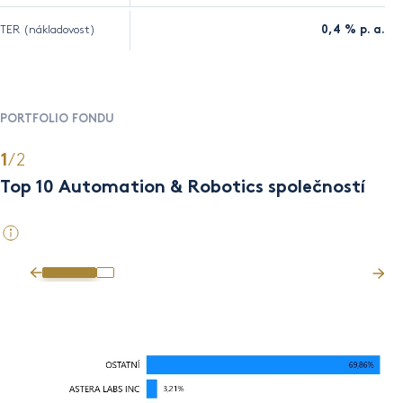
TER (nákladovost)
0,4 % p. a.
PORTFOLIO FONDU
/2
1
2
Top 10 Automation & Robotics společností
Se