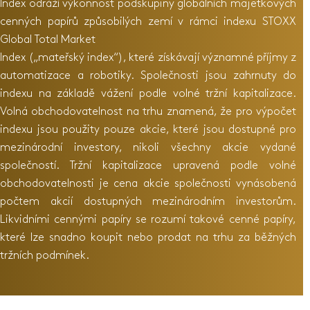
Index odráží výkonnost podskupiny globálních majetkových
cenných papírů způsobilých zemí v rámci indexu STOXX
Global Total Market
Index („mateřský index“), které získávají významné příjmy z
automatizace a robotiky. Společnosti jsou zahrnuty do
indexu na základě vážení podle volné tržní kapitalizace.
Volná obchodovatelnost na trhu znamená, že pro výpočet
indexu jsou použity pouze akcie, které jsou dostupné pro
mezinárodní investory, nikoli všechny akcie vydané
společností. Tržní kapitalizace upravená podle volné
obchodovatelnosti je cena akcie společnosti vynásobená
počtem akcií dostupných mezinárodním investorům.
Likvidními cennými papíry se rozumí takové cenné papíry,
které lze snadno koupit nebo prodat na trhu za běžných
tržních podmínek.