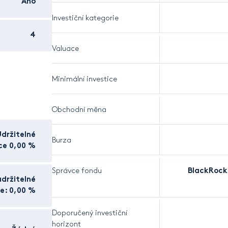
Ano
Investiční kategorie
4
Valuace
Minimální investice
Obchodní měna
Udržitelné
Burza
ice 0,00 %
Správce fondu
BlackRock
držitelné
ce: 0,00 %
Doporučený investiční
horizont