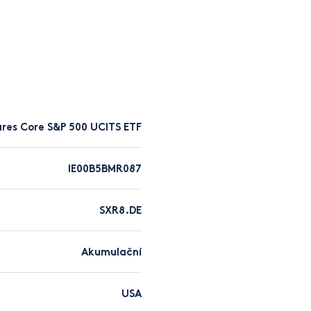
ares Core S&P 500 UCITS ETF
IE00B5BMR087
SXR8.DE
Akumulační
USA