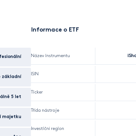
Informace o ETF
Název instrumentu
iSh
esionální
ISIN
 základní
Ticker
álně 5 let
Třída nástroje
í majetku
Investiční region