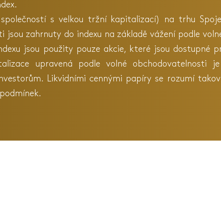
ndex.
společností s velkou tržní kapitalizací) na trhu Spoje
sti jsou zahrnuty do indexu na základě vážení podle volné
exu jsou použity pouze akcie, které jsou dostupné pr
italizace upravená podle volné obchodovatelnosti je
estorům. Likvidními cennými papíry se rozumí takové
 podmínek.