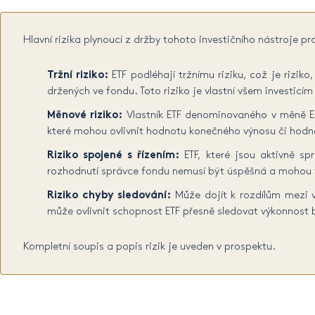
Hlavní rizika plynoucí z držby tohoto investičního nástroje pr
Tržní riziko:
ETF podléhají tržnímu riziku, což je rizi
držených ve fondu. Toto riziko je vlastní všem investicím 
Měnové riziko:
Vlastník ETF denominovaného v měně EU
které mohou ovlivnit hodnotu konečného výnosu či hodnot
Riziko spojené s řízením:
ETF, které jsou aktivně spr
rozhodnutí správce fondu nemusí být úspěšná a mohou v
Riziko chyby sledování:
Může dojít k rozdílům mezi 
může ovlivnit schopnost ETF přesně sledovat výkonnost
Kompletní soupis a popis rizik je uveden v prospektu.