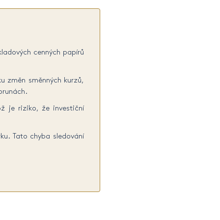
dkladových cenných papírů
iku změn směnných kurzů,
korunách.
 je riziko, že investiční
ku. Tato chyba sledování