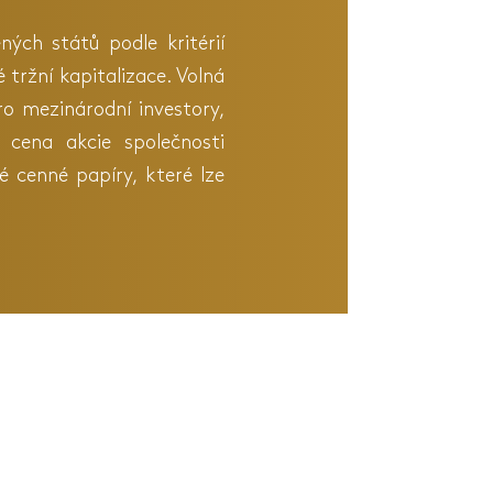
ných států podle kritérií
 tržní kapitalizace. Volná
o mezinárodní investory,
 cena akcie společnosti
 cenné papíry, které lze