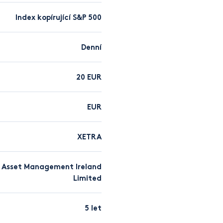
Index kopírující S&P 500
Denní
20 EUR
EUR
XETRA
 Asset Management Ireland
Limited
5 let