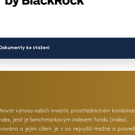
Dokumenty ke stažení
dosahovat výnosu vašich investic prostřednictvím kombina
 Index, jenž je benchmarkovým indexem fondu (index).
avována a jejím cílem je v co nejvyšší možné a proved