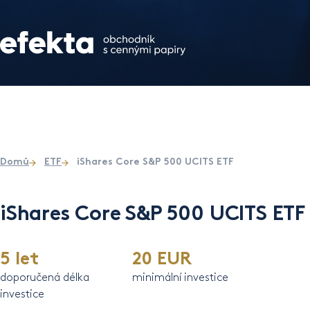
Domů
ETF
iShares Core S&P 500 UCITS ETF
iShares Core S&P 500 UCITS ETF
5 let
20 EUR
doporučená délka
minimální investice
investice