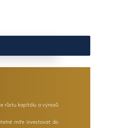
ce růstu kapitálu a výnosů
itelné míře investovat do