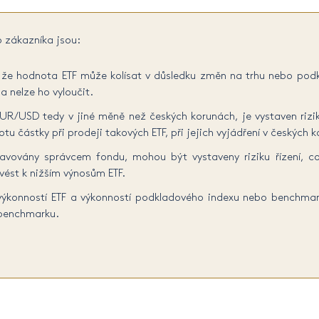
o zákazníka jsou:
ko, že hodnota ETF může kolísat v důsledku změn na trhu nebo po
a nelze ho vyloučit.
R/USD tedy v jiné měně než českých korunách, je vystaven riz
u částky při prodeji takových ETF, při jejich vyjádření v českých 
avovány správcem fondu, mohou být vystaveny riziku řízení, což
ést k nižším výnosům ETF.
výkonností ETF a výkonností podkladového indexu nebo benchmar
 benchmarku.