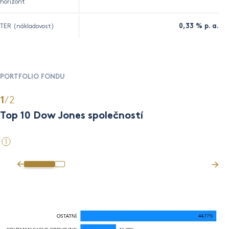
horizont
TER (nákladovost)
0,33 % p. a.
PORTFOLIO FONDU
/2
1
2
Top 10 Dow Jones společností
Se