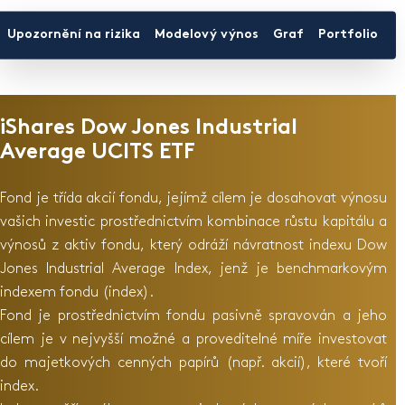
Upozornění na rizika
Modelový výnos
Graf
Portfolio
D
iShares Dow Jones Industrial
Average UCITS ETF
Fond je třída akcií fondu, jejímž cílem je dosahovat výnosu
vašich investic prostřednictvím kombinace růstu kapitálu a
výnosů z aktiv fondu, který odráží návratnost indexu Dow
Jones Industrial Average Index, jenž je benchmarkovým
indexem fondu (index).
Fond je prostřednictvím fondu pasivně spravován a jeho
cílem je v nejvyšší možné a proveditelné míře investovat
do majetkových cenných papírů (např. akcií), které tvoří
index.