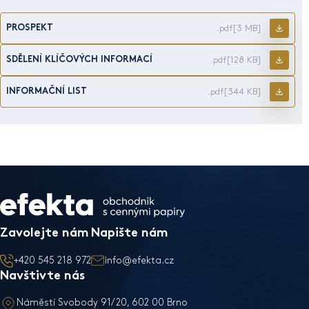
PROSPEKT
.pdf
[3 MB]
SDĚLENÍ KLÍČOVÝCH INFORMACÍ
.pdf
[128 KB]
INFORMAČNÍ LIST
.pdf
[344 KB]
Zavolejte nám
Napište nám
+420 545 218 972
info@efekta.cz
Navštivte nás
Náměstí Svobody 91/20, 602 00 Brno