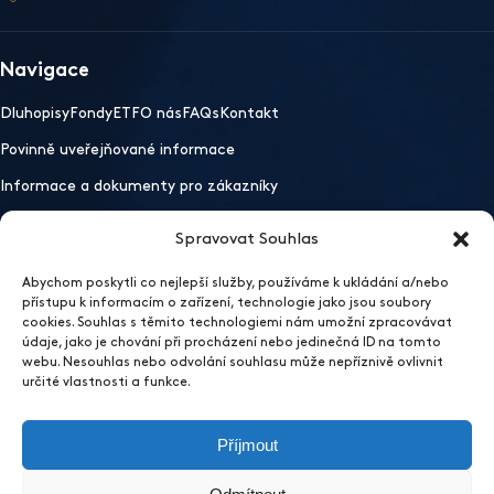
Navigace
Dluhopisy
Fondy
ETF
O nás
FAQs
Kontakt
Povinně uveřejňované informace
Informace a dokumenty pro zákazníky
Spravovat Souhlas
Důležité odkazy
Abychom poskytli co nejlepší služby, používáme k ukládání a/nebo
Mobilní aplikace
Ochrana osobních údajů
Whistleblowing
přístupu k informacím o zařízení, technologie jako jsou soubory
Otevřít nastavení preferencí cookies
cookies. Souhlas s těmito technologiemi nám umožní zpracovávat
údaje, jako je chování při procházení nebo jedinečná ID na tomto
2026 EFEKTA obchodník s cennými papíry
webu. Nesouhlas nebo odvolání souhlasu může nepříznivě ovlivnit
Sídlo
určité vlastnosti a funkce.
EFEKTA obchodník s cennými papíry a.s.
Příjmout
Vinařská 460/3, 603 00 Brno, Pisárky
IČ: 60717068