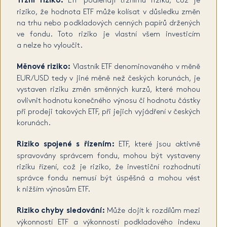
Tržní riziko:
ETF podléhají tržnímu riziku, což je
riziko, že hodnota ETF může kolísat v důsledku změn
na trhu nebo podkladových cenných papírů držených
ve fondu. Toto riziko je vlastní všem investicím
a nelze ho vyloučit.
Měnové riziko:
Vlastník ETF denominovaného v měně
EUR/USD tedy v jiné měně než českých korunách, je
vystaven riziku změn směnných kurzů, které mohou
ovlivnit hodnotu konečného výnosu či hodnotu částky
při prodeji takových ETF, při jejich vyjádření v českých
korunách.
Riziko spojené s řízením:
ETF, které jsou aktivně
spravovány správcem fondu, mohou být vystaveny
riziku řízení, což je riziko, že investiční rozhodnutí
správce fondu nemusí být úspěšná a mohou vést
k nižším výnosům ETF.
Riziko chyby sledování:
Může dojít k rozdílům mezi
výkonností ETF a výkonností podkladového indexu