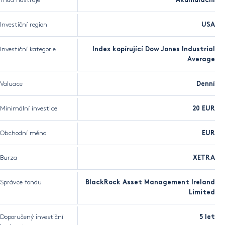
Třída nástroje
Akumulační
Investiční region
USA
Investiční kategorie
Index kopírující Dow Jones Industrial
Average
Valuace
Denní
Minimální investice
20 EUR
Obchodní měna
EUR
Burza
XETRA
Správce fondu
BlackRock Asset Management Ireland
Limited
Doporučený investiční
5 let