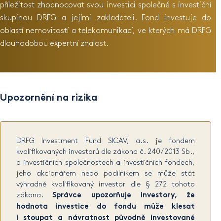
příležitost zhodnocovat svou investici společně s investiční
skupinou DRFG a jejími zakladateli. Fond investuje do
oblastí nemovitostí a telekomunikací, ve kterých má DRFG
dlouhodobou expertní znalost.
Upozornění na rizika
DRFG Investment Fund SICAV, a.s. je fondem
kvalifikovaných investorů dle zákona č. 240/2013 Sb.,
o investičních společnostech a investičních fondech,
jeho akcionářem nebo podílníkem se může stát
výhradně kvalifikovaný investor dle § 272 tohoto
zákona.
Správce upozorňuje investory, že
hodnota investice do fondu může klesat
i stoupat a návratnost původně investované