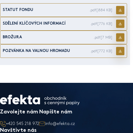
STATUT FONDU
.pdf
[884 KB]
SDĚLENÍ KLÍČOVÝCH INFORMACÍ
.pdf
[776 KB]
BROŽURA
.pdf
[7 MB]
POZVÁNKA NA VALNOU HROMADU
.pdf
[772 KB]
Zavolejte nám
Napište nám
+420 545 218 972
info@efekta.cz
Navštivte nás