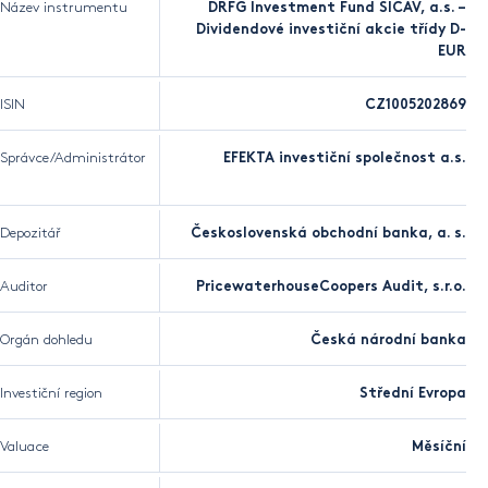
Název instrumentu
DRFG Investment Fund SICAV, a.s. –
Dividendové investiční akcie třídy D-
EUR
ISIN
CZ1005202869
Správce/Administrátor
EFEKTA investiční společnost a.s.
Depozitář
Československá obchodní banka, a. s.
Auditor
PricewaterhouseCoopers Audit, s.r.o.
Orgán dohledu
Česká národní banka
Investiční region
Střední Evropa
Valuace
Měsíční