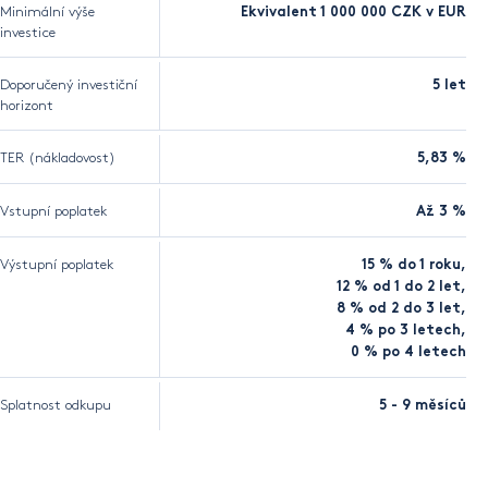
Minimální výše
Ekvivalent 1 000 000 CZK v EUR
investice
Doporučený investiční
5 let
horizont
TER (nákladovost)
5,83 %
Vstupní poplatek
Až 3 %
Výstupní poplatek
15 % do 1 roku,
12 % od 1 do 2 let,
8 % od 2 do 3 let,
4 % po 3 letech,
0 % po 4 letech
Splatnost odkupu
5 - 9 měsíců