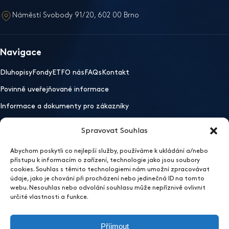
Náměstí Svobody 91/20, 602 00 Brno
Navigace
Dluhopisy
Fondy
ETF
O nás
FAQs
Kontakt
Povinně uveřejňované informace
Informace a dokumenty pro zákazníky
Spravovat Souhlas
Důležité odkazy
Abychom poskytli co nejlepší služby, používáme k ukládání a/nebo
Mobilní aplikace
Ochrana osobních údajů
Whistleblowing
přístupu k informacím o zařízení, technologie jako jsou soubory
Otevřít nastavení preferencí cookies
cookies. Souhlas s těmito technologiemi nám umožní zpracovávat
údaje, jako je chování při procházení nebo jedinečná ID na tomto
2026 EFEKTA obchodník s cennými papíry
webu. Nesouhlas nebo odvolání souhlasu může nepříznivě ovlivnit
Sídlo
určité vlastnosti a funkce.
EFEKTA obchodník s cennými papíry a.s.
Příjmout
Vinařská 460/3, 603 00 Brno, Pisárky