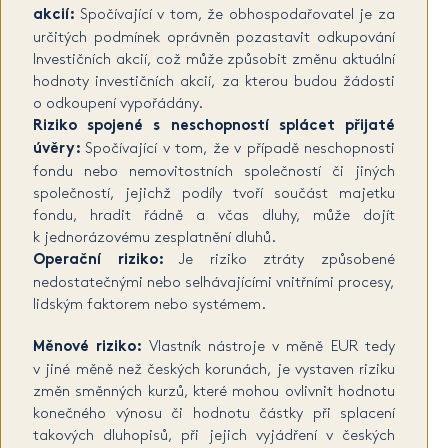
akcií:
Spočívající v tom, že obhospodařovatel je za
určitých podmínek oprávněn pozastavit odkupování
Investičních akcií, což může způsobit změnu aktuální
hodnoty investičních akcií, za kterou budou žádosti
o odkoupení vypořádány.
Riziko spojené s neschopností splácet přijaté
úvěry:
Spočívající v tom, že v případě neschopnosti
fondu nebo nemovitostních společností či jiných
společností, jejichž podíly tvoří součást majetku
fondu, hradit řádně a včas dluhy, může dojít
k jednorázovému zesplatnění dluhů.
Operační riziko:
Je riziko ztráty způsobené
nedostatečnými nebo selhávajícími vnitřními procesy,
lidským faktorem nebo systémem.
Měnové riziko:
Vlastník nástroje v měně EUR tedy
v jiné měně než českých korunách, je vystaven riziku
změn směnných kurzů, které mohou ovlivnit hodnotu
konečného výnosu či hodnotu částky při splacení
takových dluhopisů, při jejich vyjádření v českých