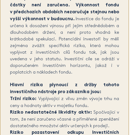
částky není zaručena. Výkonnost fondu
v předchozích obdobích nezaručuje stejnou nebo
vyšší výkonnost v budoucnu.
Investice do fondu je
určena k dosažení výnosu při jejím střednědobém a
dlouhodobém držení, a není proto vhodná ke
krátkodobé spekulaci. Potenciální investoři by měli
zejména zvážit specifická rizika, která mohou
vyplývat z investičních cílů fondu tak, jak jsou
uvedena v jeho statutu. Investiční cíle se odráží v
doporučeném investičním horizontu, jakož i v
poplatcích a nákladech fondu.
Hlavní rizika plynoucí z držby tohoto
investičního nástroje pro zákazníka jsou:
Tržní riziko:
Vyplývající z vlivu změn vývoje trhu na
ceny a hodnoty aktiv v majetku fondu.
Riziko nedostatečné likvidity aktiv:
Spočívající v
tom, že není zaručeno včasné a přiměřené zpeněžení
dostatečného množství aktiv určených k prodeji.
Riziko pozastavení odkupu Investičních