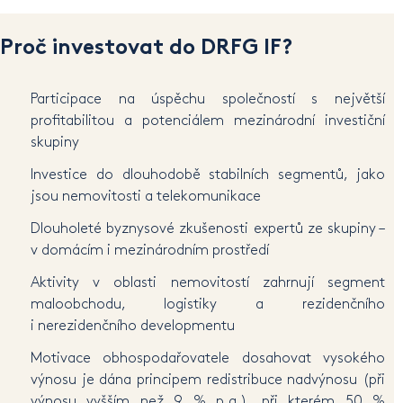
Proč investovat do DRFG IF?
Participace na úspěchu společností s největší
profitabilitou a potenciálem mezinárodní investiční
skupiny
Investice do dlouhodobě stabilních segmentů, jako
jsou nemovitosti a telekomunikace
Dlouholeté byznysové zkušenosti expertů ze skupiny –
v domácím i mezinárodním prostředí
Aktivity v oblasti nemovitostí zahrnují segment
maloobchodu, logistiky a rezidenčního
i nerezidenčního developmentu
Motivace obhospodařovatele dosahovat vysokého
výnosu je dána principem redistribuce nadvýnosu (při
výnosu vyšším než 9 % p.a.), při kterém 50 %