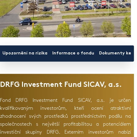
Upozornění na rizika
Informace o fondu
Dokumenty ke st
DRFG Investment Fund SICAV, a.s.
Fond DRFG Investment Fund SICAV, a.s. je určen
kvalifikovaným investorům, kteří ocení atraktivní
zhodnocení svých prostředků prostřednictvím podílu na
společnostech s největší profitabilitou a potenciálem
investiční skupiny DRFG. Externím investorům nabízí