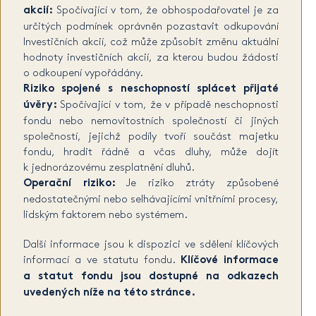
akcií:
Spočívající v tom, že obhospodařovatel je za
určitých podmínek oprávněn pozastavit odkupování
Investičních akcií, což může způsobit změnu aktuální
hodnoty investičních akcií, za kterou budou žádosti
o odkoupení vypořádány.
Riziko spojené s neschopností splácet přijaté
úvěry:
Spočívající v tom, že v případě neschopnosti
fondu nebo nemovitostních společností či jiných
společností, jejichž podíly tvoří součást majetku
fondu, hradit řádně a včas dluhy, může dojít
k jednorázovému zesplatnění dluhů.
Operační riziko:
Je riziko ztráty způsobené
nedostatečnými nebo selhávajícími vnitřními procesy,
lidským faktorem nebo systémem.
Další informace jsou k dispozici ve sdělení klíčových
informací a ve statutu fondu.
Klíčové informace
a statut fondu jsou dostupné na odkazech
uvedených níže na této stránce.