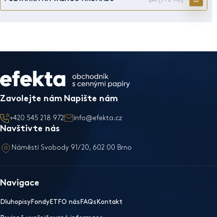
Zavolejte nám
Napište nám
+420 545 218 972
info@efekta.cz
Navštivte nás
Náměstí Svobody 91/20, 602 00 Brno
Navigace
Dluhopisy
Fondy
ETF
O nás
FAQs
Kontakt