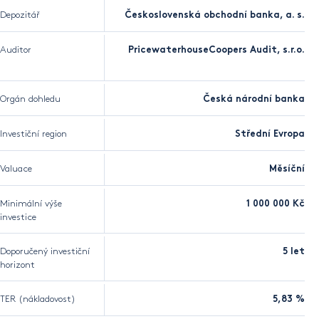
Depozitář
Československá obchodní banka, a. s.
Auditor
PricewaterhouseCoopers Audit, s.r.o.
Orgán dohledu
Česká národní banka
Investiční region
Střední Evropa
Valuace
Měsíční
Minimální výše
1 000 000 Kč
investice
Doporučený investiční
5 let
horizont
TER (nákladovost)
5,83 %