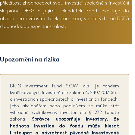
příležitost zhodnocovat svou investici společně s investiční
skupinou DRFG a jejími zakladateli. Fond investuje do
oblastí nemovitostí a telekomunikací, ve kterých má DRFG
dlouhodobou expertní znalost.
Upozornění na rizika
DRFG Investment Fund SICAV, a.s. je fondem
kvalifikovaných investorů dle zákona č. 240/2013 Sb.,
o investičních společnostech a investičních fondech,
jeho akcionářem nebo podílníkem se může stát
výhradně kvalifikovaný investor dle § 272 tohoto
zákona.
Správce upozorňuje investory, že
hodnota investice do fondu může klesat
i stoupat a návratnost původně investované