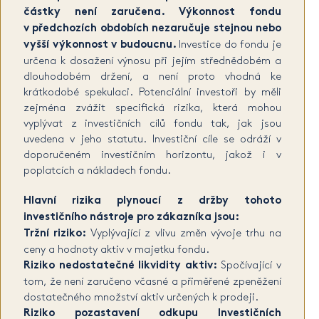
částky není zaručena. Výkonnost fondu
v předchozích obdobích nezaručuje stejnou nebo
vyšší výkonnost v budoucnu.
Investice do fondu je
určena k dosažení výnosu při jejím střednědobém a
dlouhodobém držení, a není proto vhodná ke
krátkodobé spekulaci. Potenciální investoři by měli
zejména zvážit specifická rizika, která mohou
vyplývat z investičních cílů fondu tak, jak jsou
uvedena v jeho statutu. Investiční cíle se odráží v
doporučeném investičním horizontu, jakož i v
poplatcích a nákladech fondu.
Hlavní rizika plynoucí z držby tohoto
investičního nástroje pro zákazníka jsou:
Tržní riziko:
Vyplývající z vlivu změn vývoje trhu na
ceny a hodnoty aktiv v majetku fondu.
Riziko nedostatečné likvidity aktiv:
Spočívající v
tom, že není zaručeno včasné a přiměřené zpeněžení
dostatečného množství aktiv určených k prodeji.
Riziko pozastavení odkupu Investičních