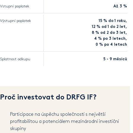
Vstupní poplatek
Až 3 %
Výstupní poplatek
15 % do 1 roku,
12 % od 1 do 2 let,
8 % od 2 do 3 let,
4 % po 3 letech,
0 % po 4 letech
Splatnost odkupu
5 - 9 měsíců
Proč investovat do DRFG IF?
Participace na úspěchu společností s největší
profitabilitou a potenciálem mezinárodní investiční
skupiny