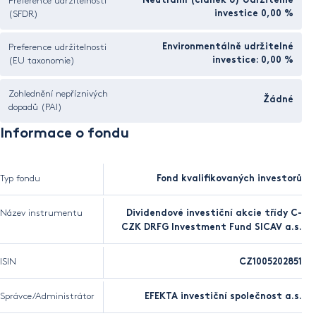
Preference udržitelnosti
Neutrální (článek 6) Udržitelné
(SFDR)
investice 0,00 %
Preference udržitelnosti
Environmentálně udržitelné
(EU taxonomie)
investice: 0,00 %
Zohlednění nepříznivých
Žádné
dopadů (PAI)
Informace o fondu
Typ fondu
Fond kvalifikovaných investorů
Název instrumentu
Dividendové investiční akcie třídy C-
CZK DRFG Investment Fund SICAV a.s.
ISIN
CZ1005202851
Správce/Administrátor
EFEKTA investiční společnost a.s.