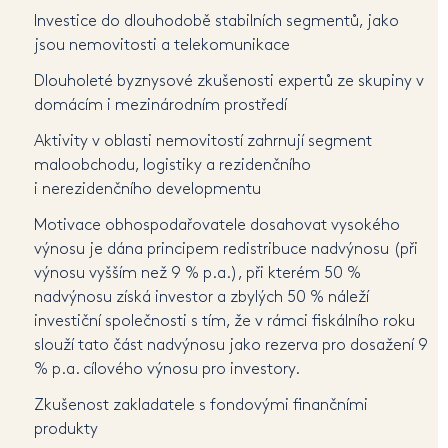
Investice do dlouhodobě stabilních segmentů, jako
jsou nemovitosti a telekomunikace
Dlouholeté byznysové zkušenosti expertů ze skupiny v
domácím i mezinárodním prostředí
Aktivity v oblasti nemovitostí zahrnují segment
maloobchodu, logistiky a rezidenčního
i nerezidenčního developmentu
Motivace obhospodařovatele dosahovat vysokého
výnosu je dána principem redistribuce nadvýnosu (při
výnosu vyšším než 9 % p.a.), při kterém 50 %
nadvýnosu získá investor a zbylých 50 % náleží
investiční společnosti s tím, že v rámci fiskálního roku
slouží tato část nadvýnosu jako rezerva pro dosažení 9
% p.a. cílového výnosu pro investory.
Zkušenost zakladatele s fondovými finančními
produkty