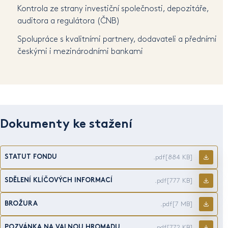
Kontrola ze strany investiční společnosti, depozitáře,
auditora a regulátora (ČNB)
Spolupráce s kvalitními partnery, dodavateli a předními
českými i mezinárodními bankami
Dokumenty ke stažení
STATUT FONDU
.pdf
[884 KB]
SDĚLENÍ KLÍČOVÝCH INFORMACÍ
.pdf
[777 KB]
BROŽURA
.pdf
[7 MB]
POZVÁNKA NA VALNOU HROMADU
.pdf
[772 KB]