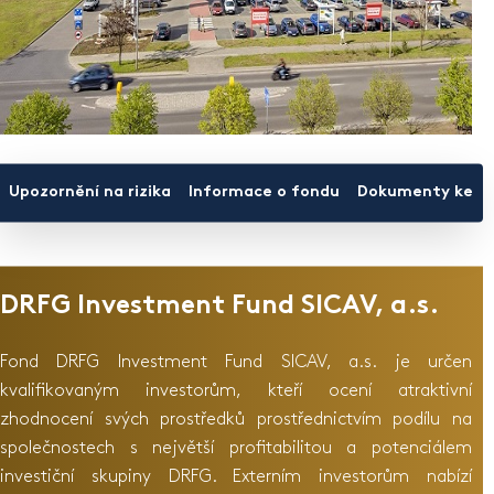
Upozornění na rizika
Informace o fondu
Dokumenty ke st
DRFG Investment Fund SICAV, a.s.
Fond DRFG Investment Fund SICAV, a.s. je určen
kvalifikovaným investorům, kteří ocení atraktivní
zhodnocení svých prostředků prostřednictvím podílu na
společnostech s největší profitabilitou a potenciálem
investiční skupiny DRFG. Externím investorům nabízí