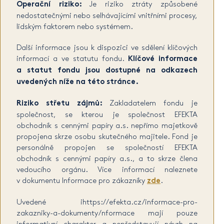
Operační riziko:
Je riziko ztráty způsobené
nedostatečnými nebo selhávajícími vnitřními procesy,
lidským faktorem nebo systémem.
Další informace jsou k dispozici ve sdělení klíčových
informací a ve statutu fondu.
Klíčové informace
a statut fondu jsou dostupné na odkazech
uvedených níže na této stránce.
Riziko střetu zájmů:
Zakladatelem fondu je
společnost, se kterou je společnost EFEKTA
obchodník s cennými papíry a.s. nepřímo majetkově
propojena skrze osobu skutečného majitele. Fond je
personálně propojen se společností EFEKTA
obchodník s cennými papíry a.s., a to skrze člena
vedoucího orgánu. Více informací naleznete
v dokumentu Informace pro zákazníky
zde
.
Uvedené ihttps://efekta.cz/informace-pro-
zakazniky-a-dokumenty/nformace mají pouze