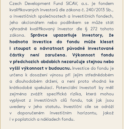
Czech Development Fund SICAV, a.s. je fondem
kvalifikovaných investorů dle zákona č. 240/2013 Sb.,
o investičních společnostech a investičních fondech,
jeho akcionářem nebo podílníkem se může stát
výhradně kvalifikovaný investor dle § 272 tohoto
zákona.
Správce upozorňuje investory, že
hodnota investice do fondu může klesat
i stoupat a návratnost původně investované
částky není zaručena. Výkonnost fondu
v předchozích obdobích nezaručuje stejnou nebo
vyšší výkonnost v budoucnu.
Investice do fondu je
určena k dosažení výnosu při jejím střednědobém
a dlouhodobém držení, a není proto vhodná ke
krátkodobé spekulaci. Potenciální investoři by měli
zejména zvážit specifická rizika, která mohou
vyplývat z investičních cílů fondu, tak jak jsou
uvedeny v jeho statutu. Investiční cíle se odráží
v doporučeném investičním horizontu, jakož
i v poplatcích a nákladech fondu.