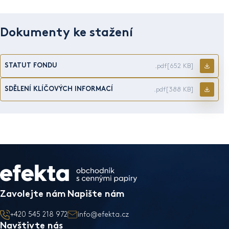
Dokumenty ke stažení
STATUT FONDU
.pdf
[652 KB]
SDĚLENÍ KLÍČOVÝCH INFORMACÍ
.pdf
[388 KB]
Zavolejte nám
Napište nám
+420 545 218 972
info@efekta.cz
Navštivte nás