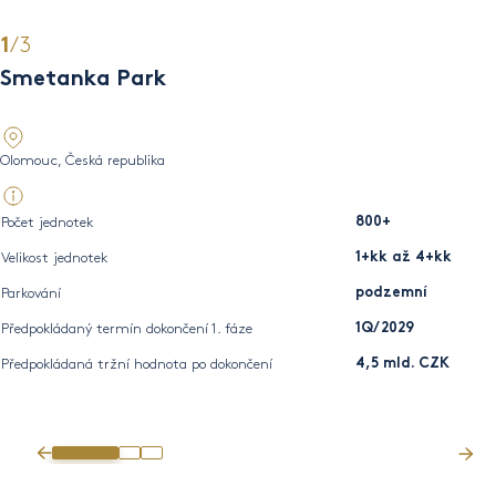
/3
1
2
Smetanka Park
Is
Olomouc, Česká republika
Bra
Počet jednotek
800+
Pro
Velikost jednotek
1+kk až 4+kk
Pře
Parkování
podzemní
Pře
Předpokládaný termín dokončení 1. fáze
1Q/2029
Předpokládaná tržní hodnota po dokončení
4,5 mld. CZK