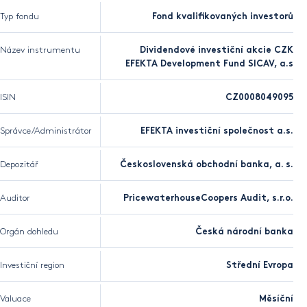
Typ fondu
Fond kvalifikovaných investorů
Název instrumentu
Dividendové investiční akcie CZK
EFEKTA Development Fund SICAV, a.s
ISIN
CZ0008049095
Správce/Administrátor
EFEKTA investiční společnost a.s.
Depozitář
Československá obchodní banka, a. s.
Auditor
PricewaterhouseCoopers Audit, s.r.o.
Orgán dohledu
Česká národní banka
Investiční region
Střední Evropa
Valuace
Měsíční