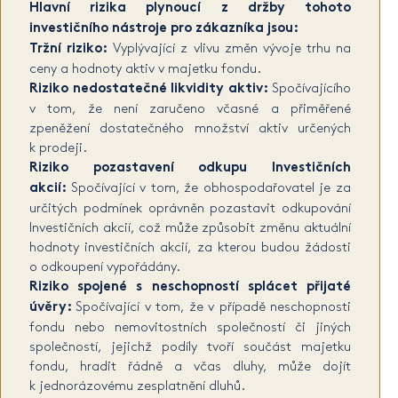
Hlavní rizika plynoucí z držby tohoto
investičního nástroje pro zákazníka jsou:
Tržní riziko:
Vyplývající z vlivu změn vývoje trhu na
ceny a hodnoty aktiv v majetku fondu.
Riziko nedostatečné likvidity aktiv:
Spočívajícího
v tom, že není zaručeno včasné a přiměřené
zpeněžení dostatečného množství aktiv určených
k prodeji.
Riziko pozastavení odkupu Investičních
akcií:
Spočívající v tom, že obhospodařovatel je za
určitých podmínek oprávněn pozastavit odkupování
Investičních akcií, což může způsobit změnu aktuální
hodnoty investičních akcií, za kterou budou žádosti
o odkoupení vypořádány.
Riziko spojené s neschopností splácet přijaté
úvěry:
Spočívající v tom, že v případě neschopnosti
fondu nebo nemovitostních společností či jiných
společností, jejichž podíly tvoří součást majetku
fondu, hradit řádně a včas dluhy, může dojít
k jednorázovému zesplatnění dluhů.