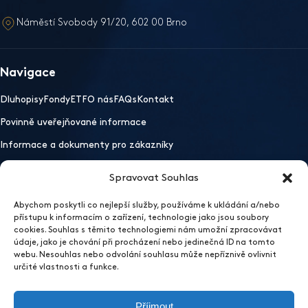
Náměstí Svobody 91/20, 602 00 Brno
Navigace
Dluhopisy
Fondy
ETF
O nás
FAQs
Kontakt
Povinně uveřejňované informace
Informace a dokumenty pro zákazníky
Spravovat Souhlas
Důležité odkazy
Abychom poskytli co nejlepší služby, používáme k ukládání a/nebo
Mobilní aplikace
Ochrana osobních údajů
Whistleblowing
přístupu k informacím o zařízení, technologie jako jsou soubory
Otevřít nastavení preferencí cookies
cookies. Souhlas s těmito technologiemi nám umožní zpracovávat
údaje, jako je chování při procházení nebo jedinečná ID na tomto
2026 EFEKTA obchodník s cennými papíry
webu. Nesouhlas nebo odvolání souhlasu může nepříznivě ovlivnit
Sídlo
určité vlastnosti a funkce.
EFEKTA obchodník s cennými papíry a.s.
Příjmout