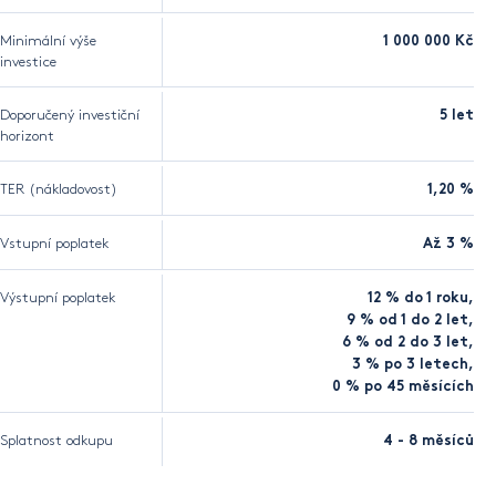
Minimální výše
1 000 000 Kč
investice
Doporučený investiční
5 let
horizont
TER (nákladovost)
1,20 %
Vstupní poplatek
Až 3 %
Výstupní poplatek
12 % do 1 roku,
9 % od 1 do 2 let,
6 % od 2 do 3 let,
3 % po 3 letech,
0 % po 45 měsících
Splatnost odkupu
4 - 8 měsíců