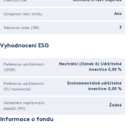
Investiční cíle
Ochrana či růst majetku
Schopnost nést ztráty
Ano
Tolerance rizika (SRI)
3
Vyhodnocení ESG
Preference udržitelnosti
Neutrální (článek 6) Udržitelné
(SFDR)
investice 0,00 %
Preference udržitelnosti
Environmentálně udržitelné
(EU taxonomie)
investice: 0,00 %
Zohlednění nepříznivých
Žádné
dopadů (PAI)
Informace o fondu