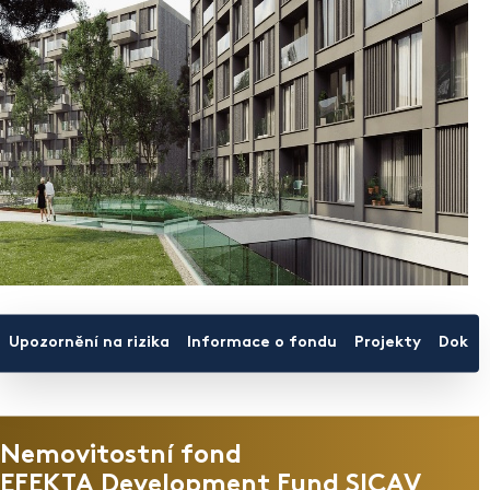
Upozornění na rizika
Informace o fondu
Projekty
Dokum
Nemovitostní fond
EFEKTA Development Fund SICAV