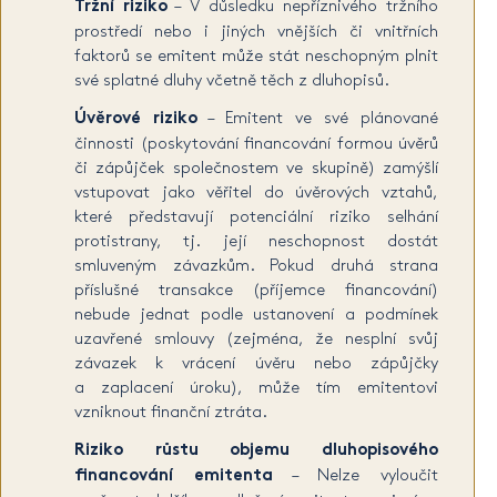
Tržní riziko
– V důsledku nepříznivého tržního
prostředí nebo i jiných vnějších či vnitřních
faktorů se emitent může stát neschopným plnit
své splatné dluhy včetně těch z dluhopisů.
Úvěrové riziko
– Emitent ve své plánované
činnosti (poskytování financování formou úvěrů
či zápůjček společnostem ve skupině) zamýšlí
vstupovat jako věřitel do úvěrových vztahů,
které představují potenciální riziko selhání
protistrany, tj. její neschopnost dostát
smluveným závazkům. Pokud druhá strana
příslušné transakce (příjemce financování)
nebude jednat podle ustanovení a podmínek
uzavřené smlouvy (zejména, že nesplní svůj
závazek k vrácení úvěru nebo zápůjčky
a zaplacení úroku), může tím emitentovi
vzniknout finanční ztráta.
Riziko růstu objemu dluhopisového
financování emitenta
– Nelze vyloučit