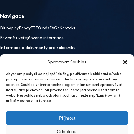
Navigace
Dluhopisy
Fondy
ETF
O nás
FAQs
Kontakt
Povinně uveřejňované informace
Informace a dokumenty pro zákazníky
Spravovat Souhlas
Důležité odkazy
Abychom poskytli co nejlepší služby, používáme k ukládání a/nebo
Mobilní aplikace
Ochrana osobních údajů
Whistleblowing
přístupu k informacím o zařízení, technologie jako jsou soubory
Otevřít nastavení preferencí cookies
cookies. Souhlas s těmito technologiemi nám umožní zpracovávat
údaje, jako je chování při procházení nebo jedinečná ID na tomto
2026 EFEKTA obchodník s cennými papíry
webu. Nesouhlas nebo odvolání souhlasu může nepříznivě ovlivnit
Sídlo
určité vlastnosti a funkce.
EFEKTA obchodník s cennými papíry a.s.
Příjmout
Vinařská 460/3, 603 00 Brno, Pisárky
IČ: 60717068
Odmítnout