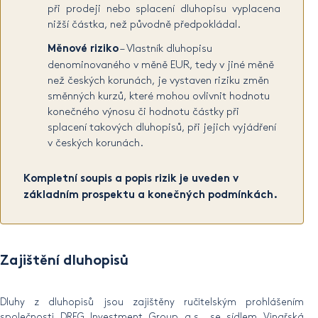
při prodeji nebo splacení dluhopisu vyplacena
nižší částka, než původně předpokládal.
Měnové riziko
– Vlastník dluhopisu
denominovaného v měně EUR, tedy v jiné měně
než českých korunách, je vystaven riziku změn
směnných kurzů, které mohou ovlivnit hodnotu
konečného výnosu či hodnotu částky při
splacení takových dluhopisů, při jejich vyjádření
v českých korunách.
Kompletní soupis a popis rizik je uveden v
základním prospektu a konečných podmínkách.
Zajištění
dluhopisů
Dluhy z dluhopisů jsou zajištěny ručitelským prohlášením
společnosti DRFG Investment Group a.s., se sídlem Vinařská