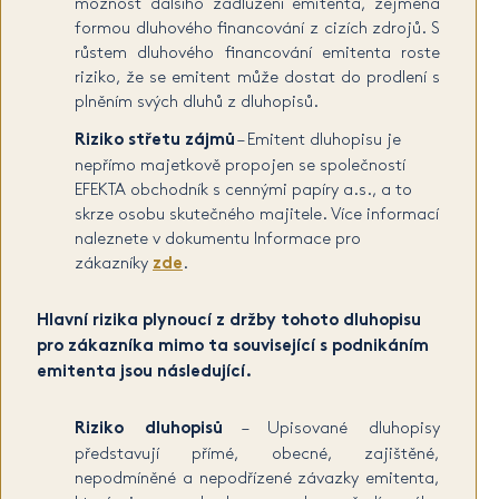
možnost dalšího zadlužení emitenta, zejména
formou dluhového financování z cizích zdrojů. S
růstem dluhového financování emitenta roste
riziko, že se emitent může dostat do prodlení s
plněním svých dluhů z dluhopisů.
Riziko střetu zájmů
– Emitent dluhopisu je
nepřímo majetkově propojen se společností
EFEKTA obchodník s cennými papíry a.s., a to
skrze osobu skutečného majitele. Více informací
naleznete v dokumentu Informace pro
zákazníky
zde
.
Hlavní rizika plynoucí z držby tohoto dluhopisu
pro zákazníka mimo ta související s podnikáním
emitenta jsou následující.
Riziko dluhopisů
– Upisované dluhopisy
představují přímé, obecné, zajištěné,
nepodmíněné a nepodřízené závazky emitenta,