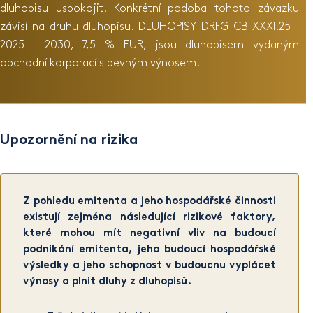
dluhopisu uspokojit. Konkrétní podoba tohoto závazku
závisí na druhu dluhopisu. DLUHOPISY DRFG CB XXXI.25 –
2025 – 2030, 7,5 % EUR, jsou dluhopisem vydaným
obchodní korporací s pevným výnosem.
Upozornění na rizika
Z pohledu emitenta a jeho hospodářské činnosti
existují zejména následující rizikové faktory,
které mohou mít negativní vliv na budoucí
podnikání emitenta, jeho budoucí hospodářské
výsledky a jeho schopnost v budoucnu vyplácet
výnosy a plnit dluhy z dluhopisů.