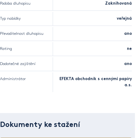
Podoba dluhopisu
Zaknihovaná
Typ nabídky
veřejná
Převoditelnost dluhopisu
ano
Rating
ne
Dodatečné zajištění
ano
Administrátor
EFEKTA obchodník s cennými papíry
a.s.
Dokumenty ke stažení