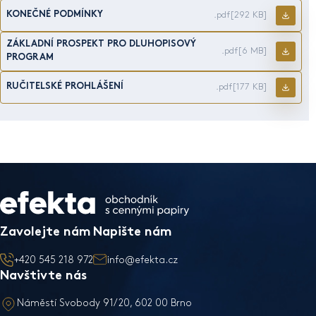
KONEČNÉ PODMÍNKY
.pdf
[292 KB]
ZÁKLADNÍ PROSPEKT PRO DLUHOPISOVÝ
.pdf
[6 MB]
PROGRAM
RUČITELSKÉ PROHLÁŠENÍ
.pdf
[177 KB]
Zavolejte nám
Napište nám
+420 545 218 972
info@efekta.cz
Navštivte nás
Náměstí Svobody 91/20, 602 00 Brno