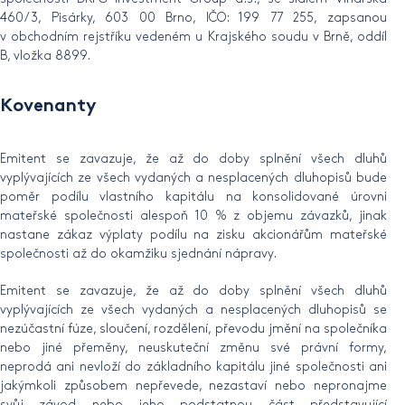
460/3, Pisárky, 603 00 Brno, IČO: 199 77 255, zapsanou
v obchodním rejstříku vedeném u Krajského soudu v Brně, oddíl
B, vložka 8899.
Kovenanty
Emitent se zavazuje, že až do doby splnění všech dluhů
vyplývajících ze všech vydaných a nesplacených dluhopisů bude
poměr podílu vlastního kapitálu na konsolidované úrovni
mateřské společnosti alespoň 10 % z objemu závazků, jinak
nastane zákaz výplaty podílu na zisku akcionářům mateřské
společnosti až do okamžiku sjednání nápravy.
Emitent se zavazuje, že až do doby splnění všech dluhů
vyplývajících ze všech vydaných a nesplacených dluhopisů se
nezúčastní fúze, sloučení, rozdělení, převodu jmění na společníka
nebo jiné přeměny, neuskuteční změnu své právní formy,
neprodá ani nevloží do základního kapitálu jiné společnosti ani
jakýmkoli způsobem nepřevede, nezastaví nebo nepronajme
svůj závod nebo jeho podstatnou část představující