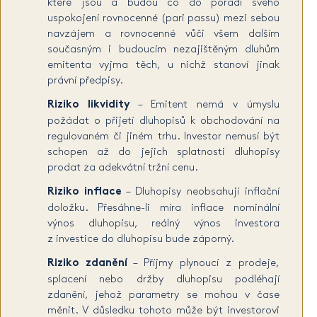
které jsou a budou co do pořadí svého
uspokojení rovnocenné (pari passu) mezi sebou
navzájem a rovnocenné vůči všem dalším
současným i budoucím nezajištěným dluhům
emitenta vyjma těch, u nichž stanoví jinak
právní předpisy.
Riziko likvidity
– Emitent nemá v úmyslu
požádat o přijetí dluhopisů k obchodování na
regulovaném či jiném trhu. Investor nemusí být
schopen až do jejich splatnosti dluhopisy
prodat za adekvátní tržní cenu.
Riziko inflace
– Dluhopisy neobsahují inflační
doložku. Přesáhne-li míra inflace nominální
výnos dluhopisu, reálný výnos investora
z investice do dluhopisu bude záporný.
Riziko zdanění
– Příjmy plynoucí z prodeje,
splacení nebo držby dluhopisu podléhají
zdanění, jehož parametry se mohou v čase
měnit. V důsledku tohoto může být investorovi