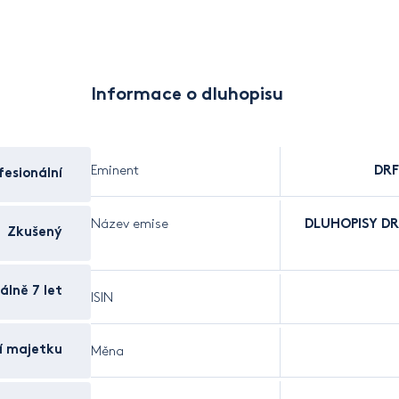
Informace o dluhopisu
Eminent
DRF
esionální
Název emise
DLUHOPISY DRFG
Zkušený
álně 7 let
ISIN
í majetku
Měna