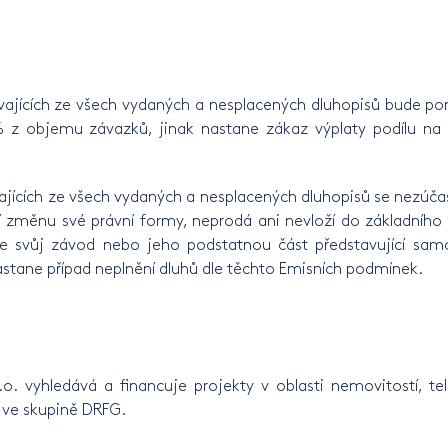
vajících ze všech vydaných a nesplacených dluhopisů bude pom
% z objemu závazků, jinak nastane zákaz výplaty podílu na
ajících ze všech vydaných a nesplacených dluhopisů se nezúčast
změnu své právní formy, neprodá ani nevloží do základního k
 svůj závod nebo jeho podstatnou část představující samo
stane případ neplnění dluhů dle těchto Emisních podmínek.
o. vyhledává a financuje projekty v oblasti nemovitostí, te
í ve skupině DRFG.