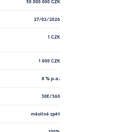
50 000 000 CZK
27/02/2026
1 CZK
1 000 CZK
8 % p.a.
30E/360
měsíčně zpět