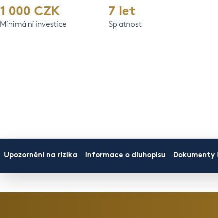
1 000 CZK
7 let
Minimální investice
Splatnost
Upozornění na rizika
Informace o dluhopisu
Dokumenty k