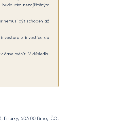
i budoucím nezajištěným
tor nemusí být schopen až
 investora z investice do
 v čase měnit. V důsledku
, Pisárky, 603 00 Brno, IČO: