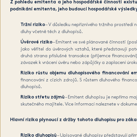
Z pohledu emitenta a jeho hospodářské činnosti existuj
podnikání emitenta, jeho budoucí hospodářské výsledky
Tržní riziko
– V důsledku nepříznivého tržního prostředí 
dluhy včetně těch z dluhopisů.
Úvěrové riziko
– Emitent ve své plánované činnosti (po
jako věřitel do úvěrových vztahů, které představují pot
druhá strana příslušné transakce (příjemce financován
závazek k vrácení úvěru nebo zápůjčky a zaplacení úroku
Riziko růstu objemu dluhopisového financování e
financování z cizích zdrojů. S růstem dluhového financ
dluhopisů.
Riziko střetu zájmů
– Emitent dluhopisu je nepřímo maj
skutečného majitele. Více informací naleznete v dokum
Hlavní rizika plynoucí z držby tohoto dluhopisu pro zák
Riziko dluhopisů
– Upisované dluhopisy představují pří