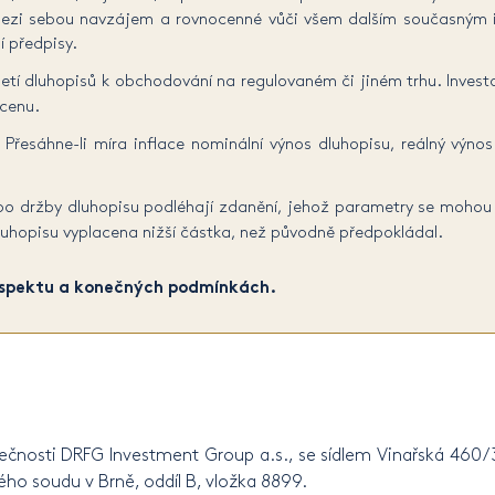
mezi sebou navzájem a rovnocenné vůči všem dalším současným 
í předpisy.
etí dluhopisů k obchodování na regulovaném či jiném trhu. Inves
 cenu.
 Přesáhne-li míra inflace nominální výnos dluhopisu, reálný výnos
nebo držby dluhopisu podléhají zdanění, jehož parametry se mohou
luhopisu vyplacena nižší částka, než původně předpokládal.
prospektu a konečných podmínkách.
lečnosti DRFG Investment Group a.s., se sídlem Vinařská 460/3
ho soudu v Brně, oddíl B, vložka 8899.