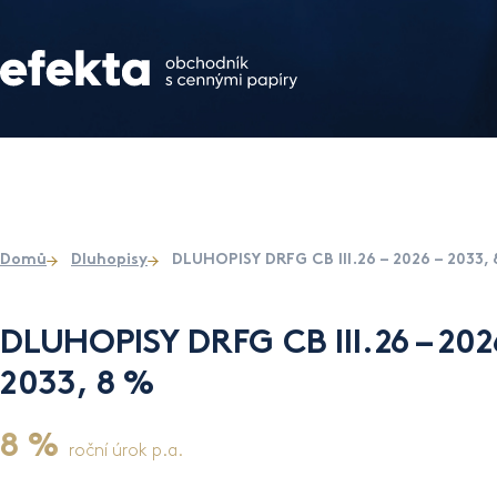
Domů
Dluhopisy
DLUHOPISY DRFG CB III.26 – 2026 – 2033,
DLUHOPISY DRFG CB III.26 – 202
2033, 8 %
8 %
roční úrok p.a.