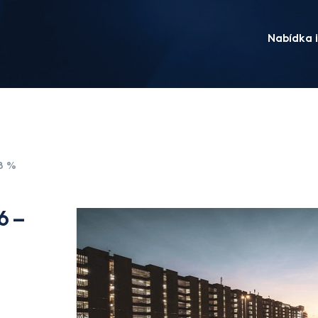
Nabídka i
 8 %
6 –