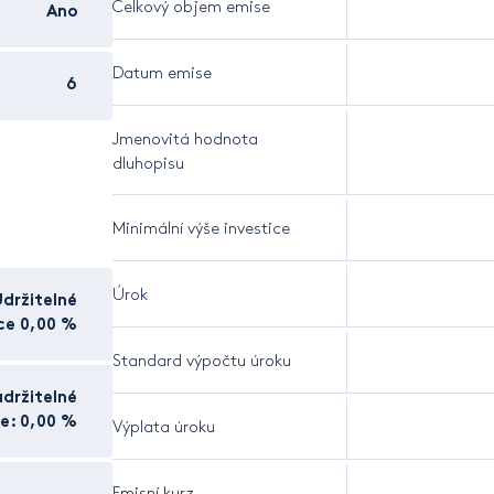
Celkový objem emise
Ano
Datum emise
6
Jmenovitá hodnota
dluhopisu
Minimální výše investice
Úrok
Udržitelné
ice 0,00 %
Standard výpočtu úroku
držitelné
ce: 0,00 %
Výplata úroku
Emisní kurz