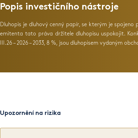
Popis investičního nástroje
Dluhopis je dluhový cenný papír, se kterým je spojeno 
emitenta tato práva držitele dluhopisu uspokojit. K
III.26 – 2026 – 2033, 8 %, jsou dluhopisem vydaným ob
Upozornění na rizika