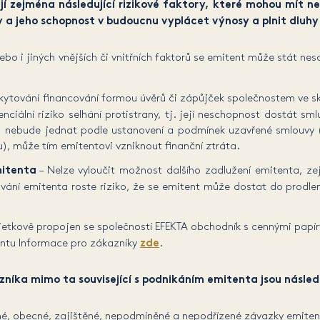
í zejména následující rizikové faktory, které mohou mít ne
 a jeho schopnost v budoucnu vyplácet výnosy a plnit dluhy 
nebo i jiných vnějších či vnitřních faktorů se emitent může stát ne
skytování financování formou úvěrů či zápůjček společnostem ve s
enciální riziko selhání protistrany, tj. její neschopnost dostát 
í) nebude jednat podle ustanovení a podmínek uzavřené smlouvy (
), může tím emitentovi vzniknout finanční ztráta.
mitenta
– Nelze vyloučit možnost dalšího zadlužení emitenta, 
ování emitenta roste riziko, že se emitent může dostat do prodlen
etkově propojen se společností EFEKTA obchodník s cennými papíry
entu Informace pro zákazníky
zde
.
azníka mimo ta související s podnikáním emitenta jsou následu
mé, obecné, zajištěné, nepodmíněné a nepodřízené závazky emiten