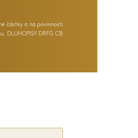
né částky a na povinnosti
opisu. DLUHOPISY DRFG CB