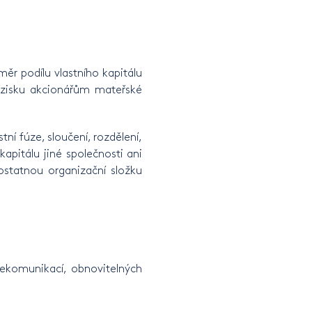
ěr podílu vlastního kapitálu
 zisku akcionářům mateřské
ní fúze, sloučení, rozdělení,
apitálu jiné společnosti ani
statnou organizační složku
lekomunikací, obnovitelných