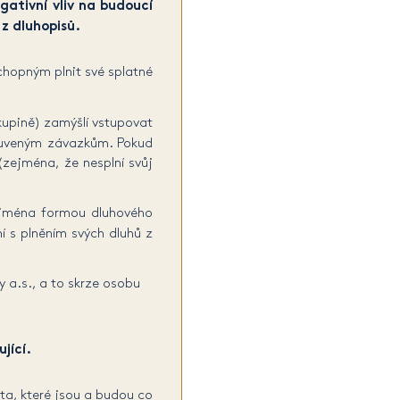
gativní vliv na budoucí
z dluhopisů.
schopným plnit své splatné
kupině) zamýšlí vstupovat
smluveným závazkům. Pokud
zejména, že nesplní svůj
zejména formou dluhového
í s plněním svých dluhů z
 a.s., a to skrze osobu
jící.
ta, které jsou a budou co