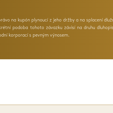
právo na kupón plynoucí z jeho držby a na splacení dluž
onkrétní podoba tohoto závazku závisí na druhu dluh
chodní korporací s pevným výnosem.